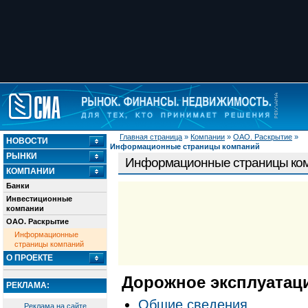
Главная страница
»
Компании
»
ОАО. Раскрытие
»
НОВОСТИ
Информационные страницы компаний
РЫНКИ
Информационные страницы ко
КОМПАНИИ
Банки
Инвестиционные
компании
ОАО. Раскрытие
Информационные
страницы компаний
О ПРОЕКТЕ
Дорожное эксплуатац
РЕКЛАМА:
Общие сведения
Реклама на сайте