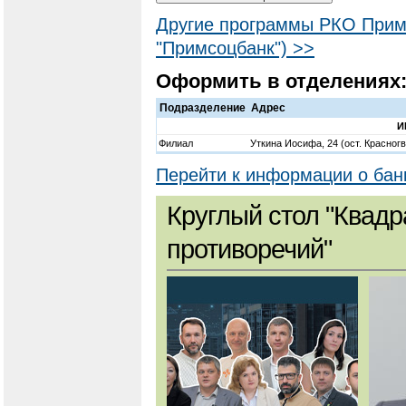
Другие программы РКО Прим
"Примсоцбанк") >>
Оформить в отделениях
Подразделение
Адрес
И
Филиал
Уткина Иосифа, 24 (ост. Красног
Перейти к информации о бан
Круглый стол "Квадр
противоречий"