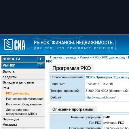
Главная страница
»
Рынки
»
РКО
»
РКО для юрлиц
»
НОВОСТИ
РКО
РЫНКИ
Программа РКО
Валюта
Кредиты
Полное наименование:
ФСКБ Приморья "Примсоцба
Вклады и депозиты
Лицензия:
2733 от 21.08.2015
РКО
Телефон приемной:
8-800-200-4202 (бесплатный 
РКО для юрлиц
Вебсайт:
http://www.pskb.com/
Расчетное обслуживание
Кассовое обслуживание
Описание программы:
Дистанционное
обслуживание (ДБО)
Название программы:
ВИП
Переводы
Тип РКО:
рублевое РКО
Металлы
Описание программы:
Для бизнеса с б