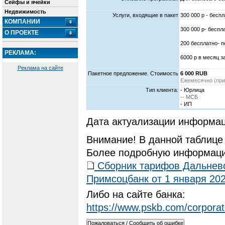
Сейфы и ячейки
Недвижимость
Услуги, входящие в пакет
300 000 р - бесп
КОМПАНИИ
300 000 р- беспл
О ПРОЕКТЕ
200 бесплатно- п
РЕКЛАМА:
6000 р в месяц з
Реклама на сайте
Пакетное предложение. Стоимость
6 000 RUB
Ежемесячно (при 
Тип клиента:
- Юрлица
-- МСБ
- ИП
Дата актуализации информац
Внимание! В данной таблице
Более подробную информаци
Сборник тарифов Дальнев
Примсоцбанк от 1 января 20
Либо на сайте банка:
https://www.pskb.com/corporat