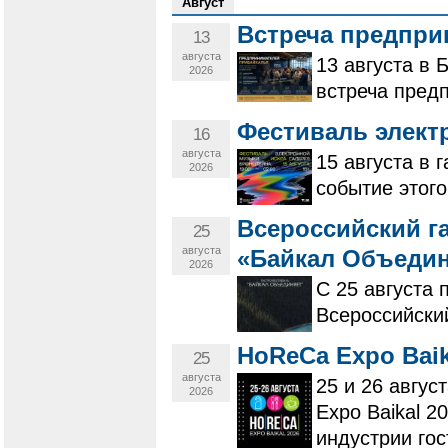
Август
Встреча предпри
13
августа
13 августа в
2026
встреча пред
Фестиваль элект
16
августа
15 августа в
2026
событие этого
Всероссийский г
25
августа
«Байкал Объедин
2026
С 25 августа 
Всероссийски
HoReCa Expo Baika
25
августа
25 и 26 авгу
2026
Expo Baikal 
индустрии го