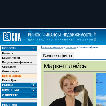
Главная страница
»
Новости
»
Бизнес-афиша
НОВОСТИ
Новости
Бизнес-афиша
Комментарии
Популярные финансы
Маркетплейсы
Свое дело
Фотогалереи
Бизнес-афиша
Газета Дело
РЫНКИ
КОМПАНИИ
О ПРОЕКТЕ
РЕКЛАМА: