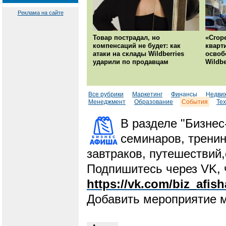
Реклама на сайте
Товар пострадал, но
«Сгор
компенсаций не будет: как
кварт
атаки на склады Wildberries
освоб
ударили по продавцам
Wildbe
Все рубрики
Маркетинг
Финансы
Недви
Менеджмент
Образование
События
Те
В разделе "Бизне
семинаров, тренин
завтраков, путешествий
Подпишитесь через VK, 
https://vk.com/biz_afish
Добавить мероприятие