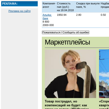
РЕКЛАМА:
Компания-
Стоимость
Скидка при выкупе
Надба
агент
пая
(руб.)
паев, %
прода
на 18.04.2018
Реклама на сайте
Альфа-
1950.94
2.80
0.50
банк
8 800
2000-000
Маркетплейсы
Товар пострадал, но
«Сгор
компенсаций не будет: как
кварт