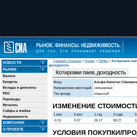
Главная страница
»
Рынки
»
ПИФы
»
Котировки пае
НОВОСТИ
доходность
РЫНКИ
Котировки паев, доходность
Валюта
Кредиты
Фонд
Альфа-Капитал Сбаланс
Вклады и депозиты
Направление ивестиций
смешанные
РКО
Тип фонда
открытый
Переводы
ИЗМЕНЕНИЕ СТОИМОСТИ
Металлы
Сейфы и ячейки
1 мес
6 мес
1 год
3 года
5
Недвижимость
-0.31
9.57
26.17
58.27
1
КОМПАНИИ
О ПРОЕКТЕ
УСЛОВИЯ ПОКУПКИ/ПРО