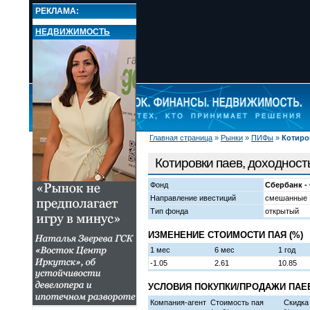
РЕКЛАМА:
НЕДВИЖИМОСТЬ
Главная страница
»
Рынки
»
ПИФы
»
Котиро
НОВОСТИ
РЫНКИ
Котировки паев, доходност
Валюта
Кредиты
Фонд
Сбербанк -
Вклады и депозиты
Направление ивестиций
смешанные
РКО
Тип фонда
открытый
Переводы
ИЗМЕНЕНИЕ СТОИМОСТИ ПАЯ (%)
Металлы
Сейфы и ячейки
1 мес
6 мес
1 год
Недвижимость
-1.05
2.61
10.85
КОМПАНИИ
УСЛОВИЯ ПОКУПКИ/ПРОДАЖИ ПАЕВ
О ПРОЕКТЕ
Компания-агент
Стоимость пая
Скидка