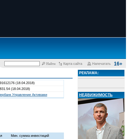
16+
Карта сайта
Напечатать
РЕКЛАМА:
91612176
(18.04.2018)
831.54
(18.04.2018)
НЕДВИЖИМОСТЬ
ербанк Управление Активами
ая
Мин. сумма инвестиций