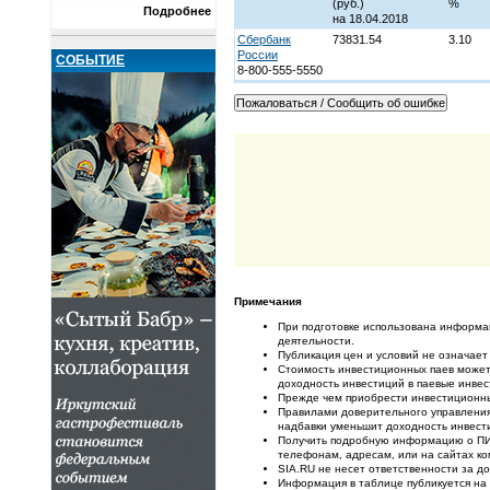
(руб.)
%
Подробнее
на 18.04.2018
Сбербанк
73831.54
3.10
России
СОБЫТИЕ
8-800-555-5550
Примечания
При подготовке использована информа
деятельности.
Публикация цен и условий не означает
Стоимость инвестиционных паев может 
доходность инвестиций в паевые инве
Прежде чем приобрести инвестиционны
Правилами доверительного управления 
надбавки уменьшит доходность инвест
Получить подробную информацию о ПИФ
телефонам, адресам, или на сайтах ко
SIA.RU не несет ответственности за 
Информация в таблице публикуется на