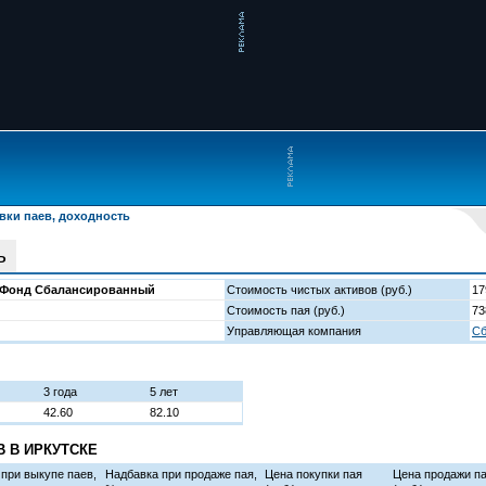
вки паев, доходность
ь
 Фонд Сбалансированный
Стоимость чистых активов
(руб.)
17
Стоимость пая
(руб.)
73
Управляющая компания
Сб
3 года
5 лет
42.60
82.10
 В ИРКУТСКЕ
 при выкупе паев,
Надбавка при продаже пая,
Цена покупки пая
Цена продажи п