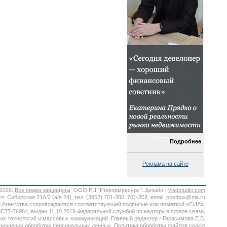
Подробнее
Реклама на сайте
-2026.
Все права защищены
. ООО РЦ "Информресурс". Дизайн -
vladstudio.com
. Сибирская 21А/2 (а/я 24), тел. (3952) 701-300, 701-303, email: postbox@sia.ru
 Агентства
сопровождаются соответствующей подписью или пометкой «СИА»,
7-76984, выдан 11.10.2019 Федеральной службой по надзору в сфере связи,
х технологий и массовых коммуникаций. Главный редактор - Герасимова Е.В.
тношении обработки персональных данных.
Политика обработки файлов cookie