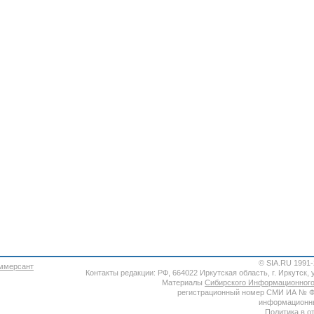
© SIA.RU 1991
Контакты редакции: РФ, 664022 Иркутская область, г. Иркутск, ул
Материалы
Сибирского Информационного
регистрационный номер СМИ ИА № ФС7
информационны
Политика в о