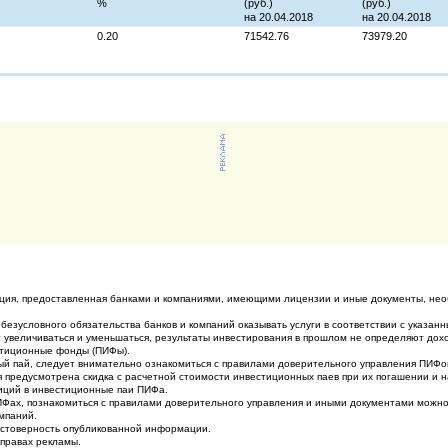
%
(руб.)
(руб.)
на 20.04.2018
на 20.04.2018
0.20
71542.76
73979.20
ция, предоставленная банками и компаниями, имеющими лицензии и иные документы, нео
 безусловного обязательства банков и компаний оказывать услуги в соответствии с указан
увеличиваться и уменьшаться, результаты инвестирования в прошлом не определяют дохо
стиционные фонды (ПИФы).
й пай, следует внимательно ознакомиться с правилами доверительного управления ПИФо
предусмотрена скидка с расчетной стоимости инвестиционных паев при их погашении и на
иций в инвестиционные паи ПИФа.
ах, познакомиться с правилами доверительного управления и иными документами можно 
мпаний.
достоверность опубликованной информации.
 правах рекламы.