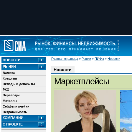
Главная страница
»
Рынки
»
ПИФы
»
Новости
НОВОСТИ
РЫНКИ
Новости
Валюта
Кредиты
Маркетплейсы
Вклады и депозиты
РКО
Переводы
Металлы
Сейфы и ячейки
Недвижимость
КОМПАНИИ
О ПРОЕКТЕ