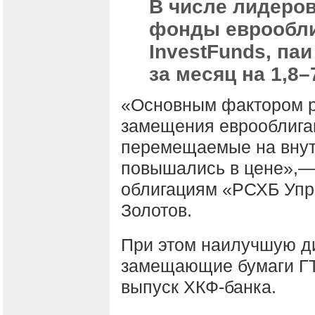
В числе лидеров
фонды еврообли
InvestFunds, па
за месяц на 1,8–
«Основным фактором р
замещения еврооблигац
перемещаемые на внут
повышались в цене»,—
облигациям «РСХБ Упр
Золотов.
При этом наилучшую д
замещающие бумаги ГТ
выпуск ХКФ-банка.