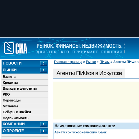
Главная страница
»
Рынки
»
ПИФы
»
Агенты ПИФов 
НОВОСТИ
РЫНКИ
Агенты ПИФов в Иркутске
Валюта
Кредиты
Вклады и депозиты
РКО
Переводы
Металлы
Сейфы и ячейки
Недвижимость
КОМПАНИИ
Наименование компании-агента:
О ПРОЕКТЕ
Азиатско-Тихоокеанский Банк