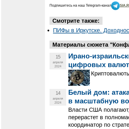
Подпишитесь на наш Telegram-канал
SIA.
Смотрите также:
ПИФы в Иркутске. Доходнос
Материалы сюжета "Конфл
Ирано-израильск
15
апреля
цифровых валют
2024
Криптовалюты
Белый дом: атака
14
апреля
в масштабную в
2024
Власти США полагают,
перерастет в полнома
координатор по страт