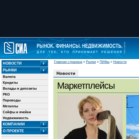
Главная страница
»
Рынки
»
ПИФы
»
Новости
НОВОСТИ
РЫНКИ
Новости
Валюта
Кредиты
Маркетплейсы
Вклады и депозиты
РКО
Переводы
Металлы
Сейфы и ячейки
Недвижимость
КОМПАНИИ
О ПРОЕКТЕ