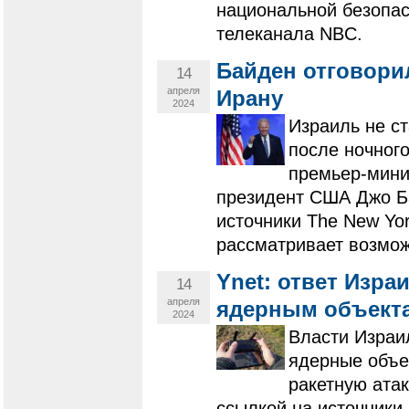
национальной безопас
телеканала NBC.
Байден отговорил
14
апреля
Ирану
2024
Израиль не ст
после ночного
премьер-мини
президент США Джо Б
источники The New Yor
рассматривает возмож
Ynet: ответ Изра
14
апреля
ядерным объект
2024
Власти Израи
ядерные объе
ракетную атак
ссылкой на источники