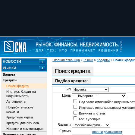
Главная страница
»
Рынки
»
Кредиты
»
Поиск креди
НОВОСТИ
РЫНКИ
Поиск кредита
Валюта
Кредиты
Подбор кредита:
Поиск кредита
Тип
Ипотека. Кредит на
Цель
недвижимость
Автокредиты
Под залог имеющейся недвижимост
Потребительские
Ипотека с использованием материн
кредиты
Военная ипотека
Кредитные карты
Гос. субсидия
Кредиты для бизнеса
Валюта
Новости и комментарии
Сумма
ввести диапазоном
Вклады и депозиты