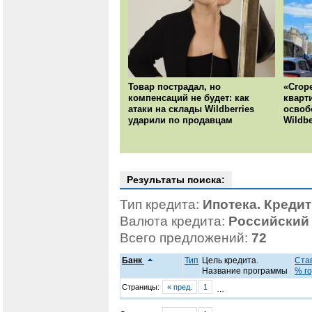
Товар пострадал, но
«Сгор
компенсаций не будет: как
кварт
атаки на склады Wildberries
освоб
ударили по продавцам
Wildbe
Результаты поиска:
Тип кредита:
Ипотека. Креди
Валюта кредита:
Российский
Всего предложений:
72
Банк
Тип
Цель кредита.
Став
Название программы
% го
Страницы:
« пред.
1
…