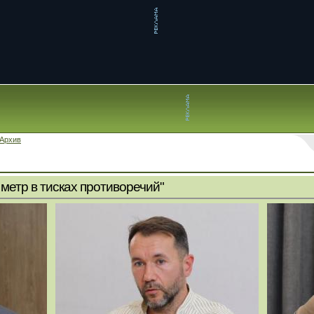
Архив
метр в тисках противоречий"