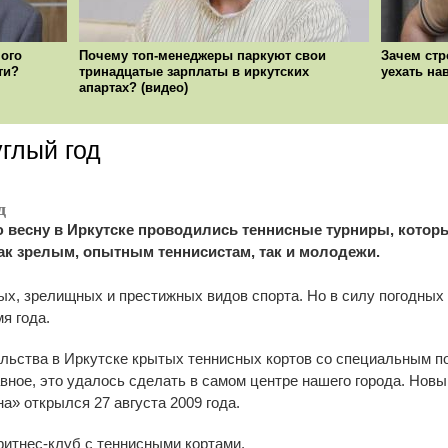
ого
Почему топ-менеджеры паркуют свои
Зачем стр
ти?
тринадцатые зарплаты в иркутских
уехать на
апартах? (видео)
глый год
д
ю весну в Иркутске проводились теннисные турниры, котор
ак зрелым, опытным теннисистам, так и молодежи.
ых, зрелищных и престижных видов спорта. Но в силу погодных
я года.
ельства в Иркутске крытых теннисных кортов со специальным п
авное, это удалось сделать в самом центре нашего города. Нов
» открылся 27 августа 2009 года.
итнес-клуб с теннисными кортами.