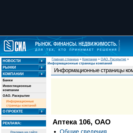
Главная страница
»
Компании
»
ОАО. Раскрытие
»
НОВОСТИ
Информационные страницы компаний
РЫНКИ
Информационные страницы ко
КОМПАНИИ
Банки
Инвестиционные
компании
ОАО. Раскрытие
Информационные
страницы компаний
О ПРОЕКТЕ
Аптека 106, ОАО
РЕКЛАМА:
Общие сведения
Реклама на сайте