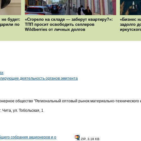
 не будет:
«Сгорело на складе — заберут квартиру?»:
«Бизнес н
ударили по
ТПП просит освободить селлеров
задолго д
Wildberries от личных долгов
иркутског
ах
гулирующие деятельность органов эмитента
онерное общество "Региональный оптовый рынок материально-технического 
. Чита, ул. Тобольская, 1
щего собрания акционеров и о
ZIP, 3.18 KB