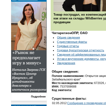
Товар пострадал, но компенсаций
как атаки на склады Wildberries 
продавцам
ЧитарегионОПР, ОАО
Общие сведения
Существенные факты
Годовые отчеты
Годовая бухгалтерская отчетность
Cведения об аффилированных лиц
Устав и внутренние документы, ре
Уведомления
Общие сведения:
Полное наименование:
Открытое акци
Забайкальского края"
Место нахождения эмитента:
672026, г
ИНН:
7537008688
Код эмитента:
Подробнее
Существенные факты:
02.05.2012
Сообщение о проведении об