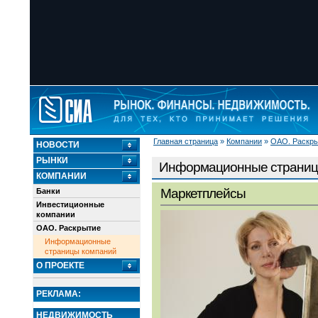
Главная страница
»
Компании
»
ОАО. Раскр
НОВОСТИ
РЫНКИ
Информационные страниц
КОМПАНИИ
Маркетплейсы
Банки
Инвестиционные
компании
ОАО. Раскрытие
Информационные
страницы компаний
О ПРОЕКТЕ
РЕКЛАМА:
НЕДВИЖИМОСТЬ