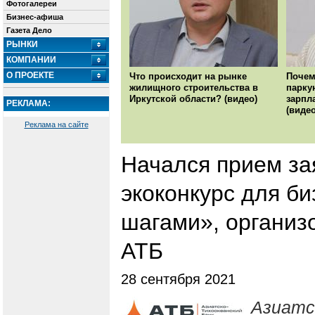
Фотогалереи
Бизнес-афиша
Газета Дело
РЫНКИ
КОМПАНИИ
О ПРОЕКТЕ
Что происходит на рынке
Почем
жилищного строительства в
парку
Иркутской области? (видео)
зарпл
РЕКЛАМА:
(видео
Реклама на сайте
Начался прием за
экоконкурс для б
шагами», организ
АТБ
28 сентября 2021
Азиатс