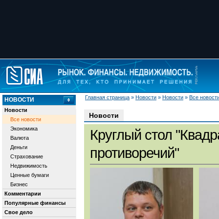
Главная страница
»
Новости
»
Новости
»
Все новост
НОВОСТИ
Новости
Новости
Все новости
Экономика
Круглый стол "Квадр
Валюта
Деньги
противоречий"
Страхование
Недвижимость
Ценные бумаги
Бизнес
Комментарии
Популярные финансы
Свое дело