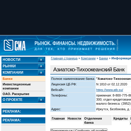
Главная страница
»
Компании
»
Банки
»
Информация
НОВОСТИ
РЫНКИ
Азиатско-Тихоокеанский Банк
КОМПАНИИ
Банки
Полное наименование банка:
"Азиатско-Тихоокеан
Инвестиционные
Лицензия ЦБ РФ:
N 1810 от 02.12.2020
компании
Вебсайт:
https://www.atb.su/
ОАО. Раскрытие
Телефоны:
приемная: 8-800-775-88
О ПРОЕКТЕ
300; отдел кредитовани
малого бизнеса: (3952)
Адрес:
Иркутск, Безбокова, д. 
РЕКЛАМА:
Главная
Новости
Отделения
Кредиты
РЕКЛАМА:
банка