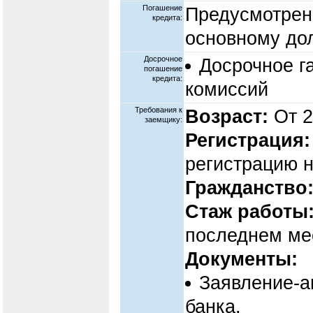
Погашение
Предусмотрен
кредита:
основному дол
Досрочное
Досрочное г
погашение
кредита:
комиссий
Требования к
Возраст:
От 2
заемщику:
Регистрация:
регистрацию н
Гражданство
Стаж работы
последнем ме
Документы:
Заявление-а
банка.