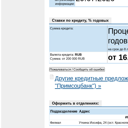
информации:
Ставки по кредиту, % годовых
Сумма кредита:
Проц
годов
на срок до 8 
Валюта кредита:
RUB
от 1
Cумма: от 200 000 RUB
Другие кредитные предло
"Примсоцбанк") »
Оформить в отделениях:
Подразделение
Адрес
И
Филиал
Уткина Иосифа, 24 (ост. Красног