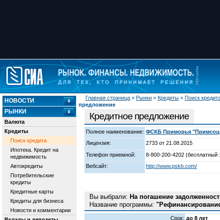
Главная страница
»
Рынки
»
Кредиты
»
Поиск кредит
НОВОСТИ
предложение
РЫНКИ
Кредитное предложение
Валюта
Кредиты
Полное наименование:
ФСКБ Приморья "Примсоцба
Поиск кредита
Лицензия:
2733 от 21.08.2015
Ипотека. Кредит на
Телефон приемной:
8-800-200-4202 (бесплатный 
недвижимость
Автокредиты
Вебсайт:
http://www.pskb.com/
Потребительские
кредиты
Кредитные карты
Вы выбрали:
На погашение задолженнос
Кредиты для бизнеса
Название программы:
"Рефинансирование
Новости и комментарии
Срок:
до 8 лет
Вклады и депозиты