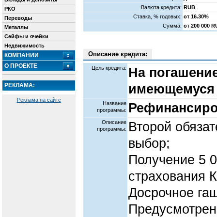
Валюта кредита:
RUB
РКО
Cтавка, % годовых:
от 16.30%
Переводы
Сумма:
от 200 000 
Металлы
Сейфы и ячейки
Недвижимость
Описание кредита:
КОМПАНИИ
О ПРОЕКТЕ
Цель кредита:
На погашени
РЕКЛАМА:
имеющемуся 
Реклама на сайте
Название
Рефинансиро
программы:
Описание
Второй обяза
программы:
выбор;
Получение 5 0
страхования
Досрочное га
Предусмотрен