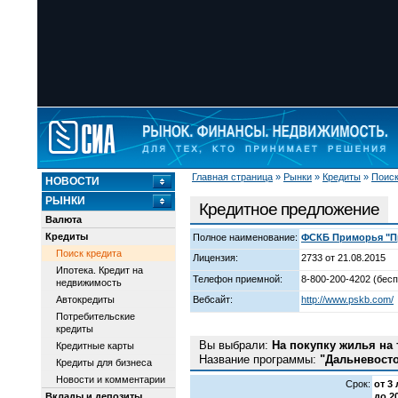
Главная страница
»
Рынки
»
Кредиты
»
Поиск
НОВОСТИ
РЫНКИ
Кредитное предложение
Валюта
Кредиты
Полное наименование:
ФСКБ Приморья "Пр
Поиск кредита
Лицензия:
2733 от 21.08.2015
Ипотека. Кредит на
Телефон приемной:
8-800-200-4202 (бесп
недвижимость
Автокредиты
Вебсайт:
http://www.pskb.com/
Потребительские
кредиты
Вы выбрали:
На покупку жилья на
Кредитные карты
Название программы:
"Дальневосто
Кредиты для бизнеса
Новости и комментарии
Срок:
от 3 
Вклады и депозиты
до 2