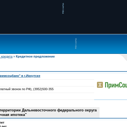
 кредита
»
Кредитное предложение
имсоцбанк" в г.Иркутске
латный звонок по РФ), (3952)500-355
 территории Дальневосточного федерального округа
чная ипотека"
лет
0 лет