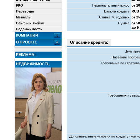
РКО
Первоначальный взнос:
от 2
Переводы
Валюта кредита:
RUB
Металлы
Cтавка, % годовых:
от 2
Сейфы и ячейки
Сумма:
от 50
до 9
Недвижимость
КОМПАНИИ
О ПРОЕКТЕ
Описание кредита:
Цель кред
РЕКЛАМА:
Название програ
Требования по страхова
НЕДВИЖИМОСТЬ
Требования к заемщ
Дополнительные условия по кредиту (комис