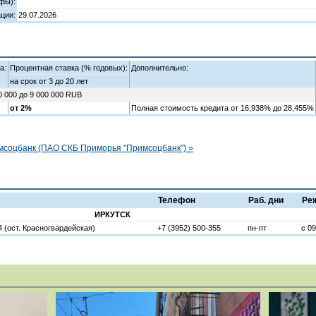
фы):
ции:
29.07.2026
а:
Процентная ставка (% годовых):
Дополнительно:
на срок от 3 до 20 лет
0 000 до 9 000 000 RUB
от 2%
Полная стоимость кредита от 16,938% до 28,455%
мсоцбанк (ПАО СКБ Приморья "Примсоцбанк") »
Телефон
Раб. дни
Ре
ИРКУТСК
 (ост. Красногвардейская)
+7 (3952) 500-355
пн-пт
с 09