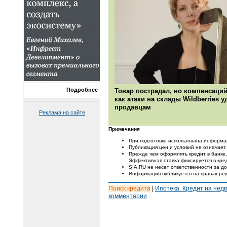
Подробнее
Товар пострадал, но компенсаций
как атаки на склады Wildberries 
продавцам
Реклама на сайте
Примечания
При подготовке использована информа
Публикация цен и условий не означает
Прежде чем оформлять кредит в банке,
Эффективная ставка фиксируется в кре
SIA.RU не несет ответственности за 
Информация публикуется на правах ре
Поиск кредита
|
Ипотека. Кредит на нед
комментарии