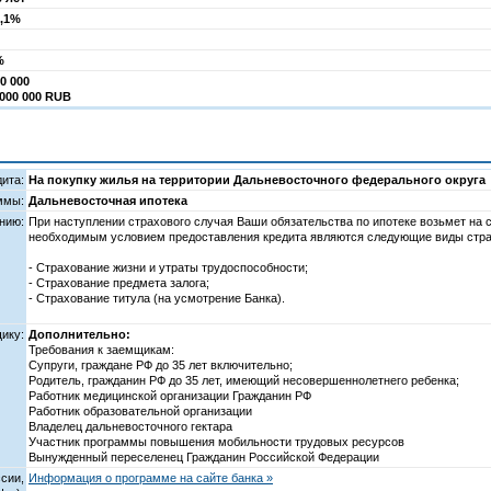
0,1%
%
0 000
 000 000 RUB
ита:
На покупку жилья на территории Дальневосточного федерального округа
ммы:
Дальневосточная ипотека
нию:
При наступлении страхового случая Ваши обязательства по ипотеке возьмет на 
необходимым условием предоставления кредита являются следующие виды стра
- Страхование жизни и утраты трудоспособности;
- Страхование предмета залога;
- Страхование титула (на усмотрение Банка).
ику:
Дополнительно:
Требования к заемщикам:
Супруги, граждане РФ до 35 лет включительно;
Родитель, гражданин РФ до 35 лет, имеющий несовершеннолетнего ребенка;
Работник медицинской организации Гражданин РФ
Работник образовательной организации
Владелец дальневосточного гектара
Участник программы повышения мобильности трудовых ресурсов
Вынужденный переселенец Гражданин Российской Федерации
сии,
Информация о программе на сайте банка »