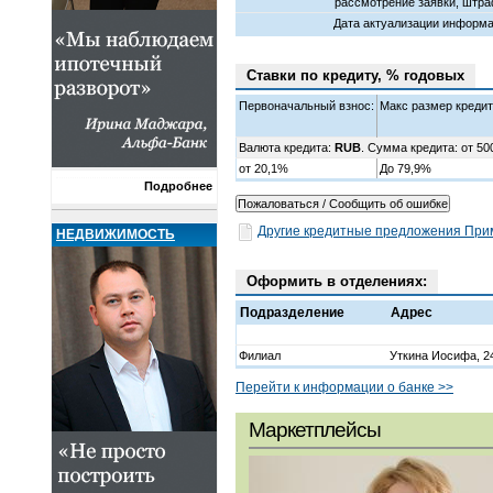
рассмотрение заявки, штра
Дата актуализации информа
Ставки по кредиту, % годовых
Первоначальный взнос:
Макс размер кредит
Валюта кредита:
RUB
. Сумма кредита: от 50
от 20,1%
До 79,9%
Подробнее
Другие кредитные предложения При
НЕДВИЖИМОСТЬ
Оформить в отделениях:
Подразделение
Адрес
Филиал
Уткина Иосифа, 24
Перейти к информации о банке >>
Маркетплейсы