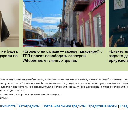
 не будет:
«Сгорело на складе — заберут квартиру?»:
«Бизнес н
ударили по
ТПП просит освободить селлеров
задолго д
Wildberries от личных долгов
иркутског
ция, предоставленная банками, имеющими лицензии и иные документы, необходимые для 
 безусловного обязательства банков оказывать услуги в соответствии с указанными ценами
 следует внимательно ознакомиться с условиями кредитного договора, а также условиями 
дитном договоре.
достоверность опубликованной информации.
кламы.
вижимость
|
Автокредиты
|
Потребительские кредиты
|
Кредитные карты
|
Кред