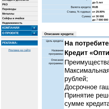
до 5 лет
РКО
Валюта кредита:
RUB
Переводы
Cтавка, % годовых:
от 29.90%
Металлы
Сумма:
от 30 000
Сейфы и ячейки
до 7 000 000
Недвижимость
КОМПАНИИ
О ПРОЕКТЕ
Описание кредита:
Цель кредита:
На потребит
РЕКЛАМА:
Реклама на сайте
Название
Кредит «Опт
программы:
Описание
Преимущества
программы:
Максимальная
рублей;
Досрочное га
Принятие реше
сумме кредита