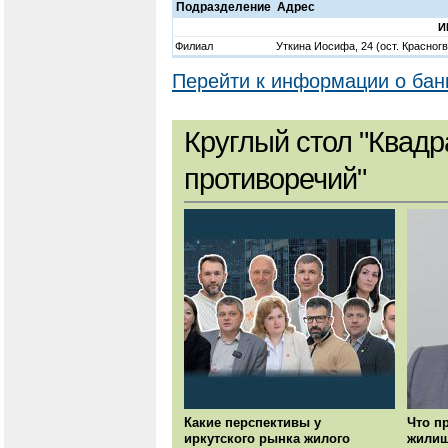
Подразделение
Адрес
И
Филиал
Уткина Иосифа, 24 (ост. Красног
Перейти к информации о бан
Круглый стол "Квадр
противоречий"
Какие перспективы у
Что п
иркутского рынка жилого
жилищ