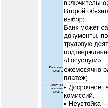
включительно
Второй обяза
выбор;
Банк может с
документы, п
трудовую деят
подтвержденно
«Госуслуги»..
Погашение
ежемесячно р
кредита:
платеж)
Досрочное
Досрочное г
погашение
кредита:
комиссий.
Неустойка -