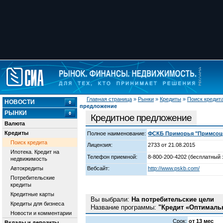
Главная страница
»
Рынки
»
Кредиты
»
Поиск кредит
НОВОСТИ
предложение
РЫНКИ
Кредитное предложение
Валюта
Кредиты
Полное наименование:
ФСКБ Приморья "Примсоцба
Поиск кредита
Лицензия:
2733 от 21.08.2015
Ипотека. Кредит на
Телефон приемной:
8-800-200-4202 (бесплатный 
недвижимость
Автокредиты
Вебсайт:
http://www.pskb.com/
Потребительские
кредиты
Кредитные карты
Вы выбрали:
На потребительские цели
Кредиты для бизнеса
Название программы:
"Кредит «Оптималь
Новости и комментарии
Срок:
от 13 мес
Вклады и депозиты