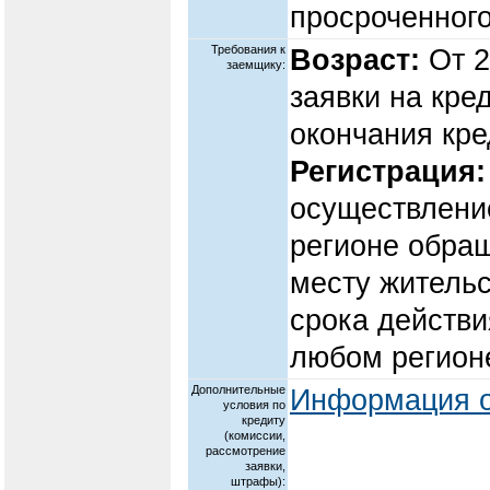
просроченного
Требования к
Возраст:
От 2
заемщику:
заявки на кре
окончания кре
Регистрация:
осуществлени
регионе обращ
месту жительс
срока действи
любом регион
Дополнительные
Информация о
условия по
кредиту
(комиссии,
рассмотрение
заявки,
штрафы):