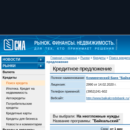
Главная страница
»
Рынки
»
Кредиты
»
Поиск кредит
НОВОСТИ
предложение
РЫНКИ
Кредитное предложение
Валюта
Кредиты
Полное наименование:
Коммерческий Банк "Байка
Поиск кредита
Лицензия:
2990 от 14.02.2020 г.
Ипотека. Кредит на
Телефон приемной:
(3952)241-602
недвижимость
Автокредиты
Вебсайт:
http://www.baikalcredobank.ru/
Потребительские
кредиты
Кредитные карты
Вы выбрали:
На неотложные нужды
Кредиты для бизнеса
Название программы:
"Байкальский"
Новости и комментарии
Срок:
от 1 мес
Вклады и депозиты