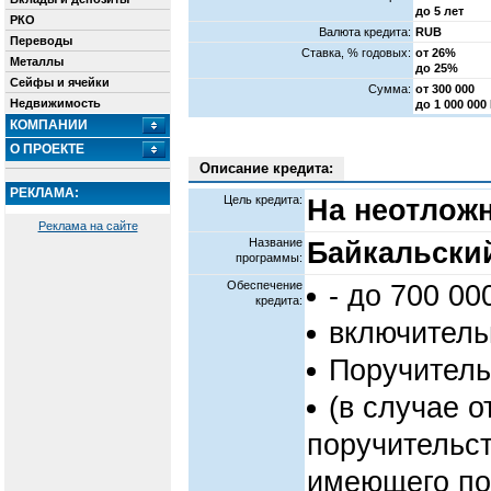
до 5 лет
РКО
Валюта кредита:
RUB
Переводы
Cтавка, % годовых:
от 26%
Металлы
до 25%
Сейфы и ячейки
Сумма:
от 300 000
Недвижимость
до 1 000 000
КОМПАНИИ
О ПРОЕКТЕ
Описание кредита:
РЕКЛАМА:
Цель кредита:
На неотлож
Реклама на сайте
Название
Байкальски
программы:
Обеспечение
- до 700 00
кредита:
включитель
Поручитель
(в случае о
поручительст
имеющего по