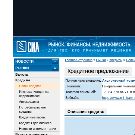
Главная страница
»
Рынки
»
Кредиты
»
Поиск
НОВОСТИ
РЫНКИ
Кредитное предложение
Валюта
Кредиты
Полное наименование:
Акционерный комм
Поиск кредита
Лицензия:
Генеральная лицензи
Ипотека. Кредит на
Телефон приемной:
+7 984-270-84-71, 8-
недвижимость
Вебсайт:
https://www.primbank.
Автокредиты
Потребительские
Описание кредита:
кредиты
Кредитные карты
Кредиты для бизнеса
Новости и комментарии
Вклады и депозиты