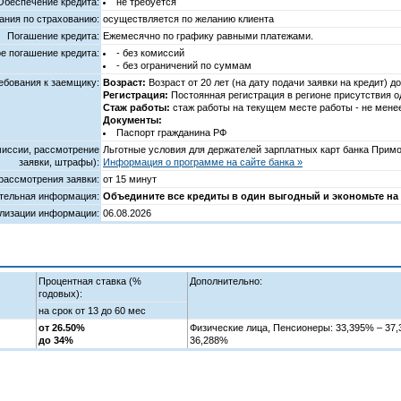
Обеспечение кредита:
не требуется
ания по страхованию:
осуществляется по желанию клиента
Погашение кредита:
Ежемесячно по графику равными платежами.
е погашение кредита:
- без комиссий
- без ограничений по суммам
ебования к заемщику:
Возраст:
Возраст от 20 лет (на дату подачи заявки на кредит) д
Регистрация:
Постоянная регистрация в регионе присутствия о
Стаж работы:
стаж работы на текущем месте работы - не мене
Документы:
Паспорт гражданина РФ
миссии, рассмотрение
Льготные условия для держателей зарплатных карт банка Примо
заявки, штрафы):
Информация о программе на сайте банка »
рассмотрения заявки:
от 15 минут
тельная информация:
Объедините все кредиты в один выгодный и экономьте на
ализации информации:
06.08.2026
Процентная ставка (%
Дополнительно:
годовых):
на срок от 13 до 60 мес
от 26.50%
Физические лица, Пенсионеры: 33,395% – 37
до 34%
36,288%