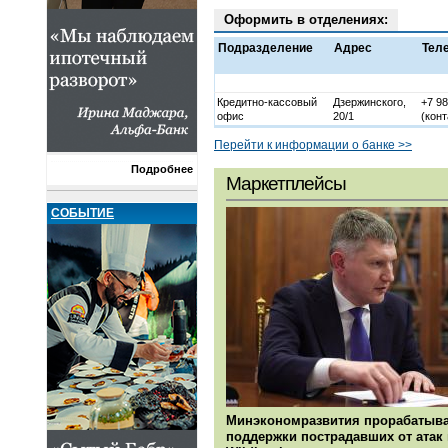
Оформить в отделениях:
Подразделение
Адрес
Тел
Кредитно-кассовый
Дзержинского,
+7 98
офис
20/1
(конт
Перейти к информации о банке >>
Подробнее
Маркетплейсы
СОБЫТИЕ
Минэкономразвития прорабатыв
поддержки пострадавших от атак