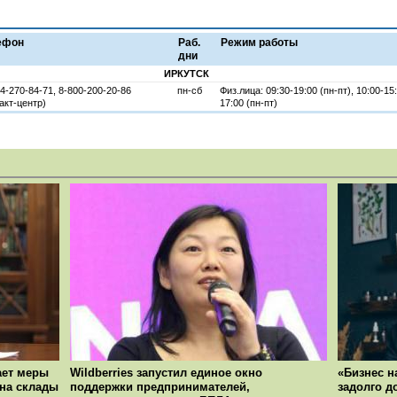
ефон
Раб.
Режим работы
дни
ИРКУТСК
4-270-84-71, 8-800-200-20-86
пн-сб
Физ.лица: 09:30-19:00 (пн-пт), 10:00-15
акт-центр)
17:00 (пн-пт)
ает меры
Wildberries запустил единое окно
«Бизнес н
 на склады
поддержки предпринимателей,
задолго д