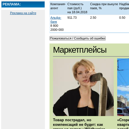
РЕКЛАМА:
Компания-
Стоимость
Скидка при выкупе
Надба
агент
пая
(руб.)
паев, %
прода
на 18.04.2018
Реклама на сайте
Альфа-
911.73
2.50
0.50
банк
8 800
2000-000
Маркетплейсы
Товар пострадал, но
«Сгор
компенсаций не будет: как
кварт