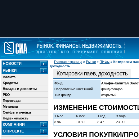
Главная страница
»
Рынки
»
ПИФы
»
Котировки пае
НОВОСТИ
доходность
РЫНКИ
Котировки паев, доходность
Валюта
Кредиты
Фонд
Альфа–Капитал Золо
Вклады и депозиты
Направление ивестиций
фонд фондов
РКО
Тип фонда
открытый
Переводы
ИЗМЕНЕНИЕ СТОИМОСТИ
Металлы
Сейфы и ячейки
1 мес
6 мес
1 год
3 года
Недвижимость
8.96
10.39
8.47
23.00
КОМПАНИИ
О ПРОЕКТЕ
УСЛОВИЯ ПОКУПКИ/ПРО