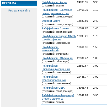
Райффайзен - Акции
24036.95
3.90
РЕКЛАМА:
(открытый, акции)
Райффайзен – Долговые
14465.75
1.10
Реклама на сайте
рынки развитых стран
(открытый, фонд фондов)
Эверест Центр
13882.86
2.40
(открытый, фонд фондов)
Райффайзен - Золото
10769.87
2.40
(открытый, фонд фондов)
Райффайзен-Индекс ММВБ
12893.21
1.70
голубых фишек
(открытый, индексные)
Райффайзен -
13661.31
1.50
Казначейский
(открытый, облигации)
Райффайзен - Облигации
22531.47
1.80
(открытый, облигации)
Райффайзен -
16559.67
3.90
Развивающиеся рынки
(открытый, смешанные)
Райффайзен -
19448.77
3.90
Сбалансированный
(открытый, смешанные)
Райффайзен-США
33063.44
2.40
(открытый, фонд фондов)
Райффайзен – Фонд акций
10247.95
3.90
второго эшелона
(открытый, акции)