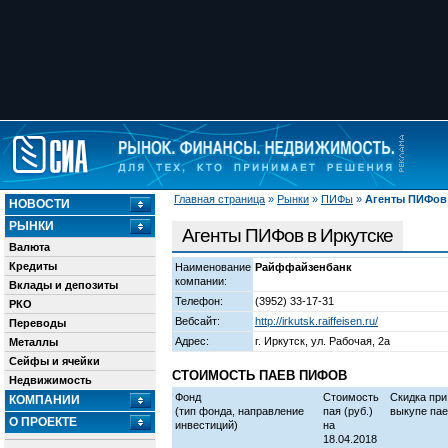
Главная страница
»
Рынки
»
ПИФы
»
Агенты ПИФов 
НОВОСТИ
РЫНКИ
Агенты ПИФов в Иркутске
Валюта
Кредиты
Наименование
Райффайзенбанк
компании:
Вклады и депозиты
Телефон:
(3952) 33-17-31
РКО
Вебсайт:
http://irkutsk.raiffeisen.ru/
Переводы
Адрес:
г. Иркутск, ул. Рабочая, 2а
Металлы
Сейфы и ячейки
СТОИМОСТЬ ПАЕВ ПИФОВ
Недвижимость
Фонд
Стоимость
Скидка при
КОМПАНИИ
(тип фонда, направление
пая
(руб.)
выкупе пае
О ПРОЕКТЕ
инвестиций)
на
18.04.2018