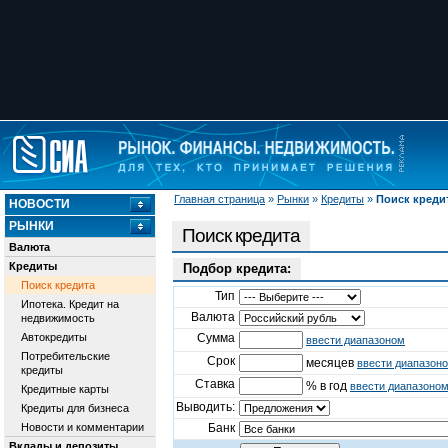
Главная страница
»
Рынки
»
Кредиты
»
Поиск креди
НОВОСТИ
РЫНКИ
Поиск кредита
Валюта
Кредиты
Подбор кредита:
Поиск кредита
Тип
Ипотека. Кредит на
Валюта
недвижимость
Автокредиты
Сумма
ввести диапазоном
Потребительские
Срок
месяцев
ввести диапазон
кредиты
Ставка
% в год
ввести диапазоно
Кредитные карты
Выводить:
Кредиты для бизнеса
Новости и комментарии
Банк
Вклады и депозиты