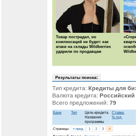
Товар пострадал, но
«Сгор
компенсаций не будет: как
кварт
атаки на склады Wildberries
освоб
ударили по продавцам
Wildbe
Результаты поиска:
Тип кредита:
Кредиты для би
Валюта кредита:
Российский
Всего предложений:
79
Банк
Тип
Цель кредита.
Ставка,
Название
% год.
программы
Страницы:
« пред.
1
2
3
4