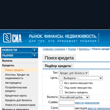
Главная страница
»
Рынки
»
Кредиты
»
Поиск креди
НОВОСТИ
РЫНКИ
Поиск кредита
Валюта
Кредиты
Подбор кредита:
Поиск кредита
Тип
Ипотека. Кредит на
Цель
недвижимость
Автокредиты
Без залога имущества
Потребительские
Под залог имущества
кредиты
Экспресс-кредиты
Кредитные карты
Валюта
Кредиты для бизнеса
Сумма
ввести диапазоном
Новости и комментарии
Срок
месяцев
ввести диапазон
Вклады и депозиты