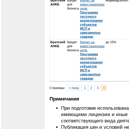
Братский
Кредит
Кредит на
индивидуально
АНКБ
для
инвестиционные
бизнеса
цели.
Программа
льготного
кредитования
субъектов
МСП и
самозанятых
граждан
Братский
Кредит
Кредит на
до 15%
АНКБ
для
инвестиционные
бизнеса
цели.
Программа
льготного
кредитования
субъектов
МСП и
самозанятых
граждан
Страницы:
« пред.
1
2
3
4
Примечания
При подготовке использован
имеющими лицензии и иные 
соответствующего вида деят
Публикация цен и условий не