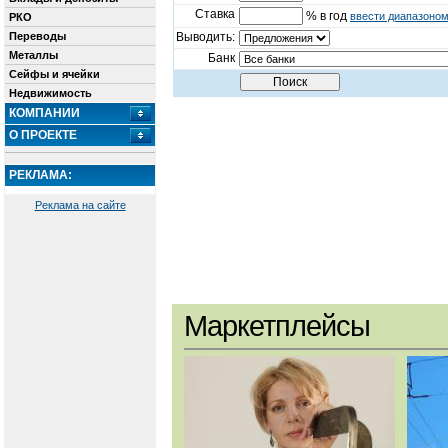
Ставка
% в год
ввести диапазоно
РКО
Переводы
Выводить:
Металлы
Банк
Сейфы и ячейки
Недвижимость
КОМПАНИИ
О ПРОЕКТЕ
РЕКЛАМА:
Реклама на сайте
Маркетплейсы