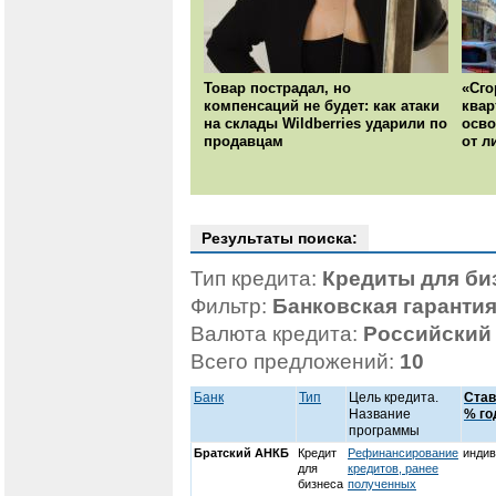
Товар пострадал, но
«Сго
компенсаций не будет: как атаки
квар
на склады Wildberries ударили по
осво
продавцам
от л
Результаты поиска:
Тип кредита:
Кредиты для би
Фильтр:
Банковская гаранти
Валюта кредита:
Российский
Всего предложений:
10
Банк
Тип
Цель кредита.
Став
Название
% го
программы
Братский АНКБ
Кредит
Рефинансирование
индив
для
кредитов, ранее
бизнеса
полученных