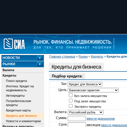
Главная страница
»
Рынки
»
Кредиты
»
Кредиты для
НОВОСТИ
РЫНКИ
Кредиты для бизнеса
Валюта
Кредиты
Подбор кредита:
Поиск кредита
Тип
Ипотека. Кредит на
Цель
недвижимость
Автокредиты
Без залога имущества
Потребительские
Под залог имущества
кредиты
Экспресс-кредиты
Кредитные карты
Валюта
Кредиты для бизнеса
Сумма
ввести диапазоном
Новости и комментарии
Срок
месяцев
ввести диапазон
Вклады и депозиты