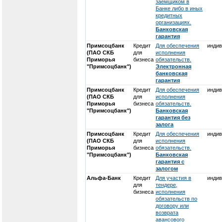
заемщиком в
Банке либо в иных
кредитных
организациях.
Банковская
гарантия
Примсоцбанк
Кредит
Для обеспечения
индив
(ПАО СКБ
для
исполнения
Приморья
бизнеса
обязательств.
"Примсоцбанк")
Электронная
банковская
гарантия
Примсоцбанк
Кредит
Для обеспечения
индив
(ПАО СКБ
для
исполнения
Приморья
бизнеса
обязательств.
"Примсоцбанк")
Банковская
гарантия без
залога
Примсоцбанк
Кредит
Для обеспечения
индив
(ПАО СКБ
для
исполнения
Приморья
бизнеса
обязательств.
"Примсоцбанк")
Банковская
гарантия с
залогом
Альфа-Банк
Кредит
Для участия в
индив
для
тендере,
бизнеса
исполнения
обязательств по
договору или
возврата
авансового