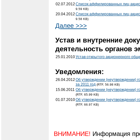
02.07.2012
Список аффилированных лиц акцио
9.59 KB)
20.04.2012
Список аффилированных лиц акцио
9.58 KB)
Далее >>>
Устав и внутренние док
деятельность органов э
25.01.2010
Устав открытого акционерного общ
Уведомления:
26.04.2012
Об утверждении (неутверждении) г
за 2011 год
(RTF, 56.98 KB)
15.06.2011
Об утверждении (неутверждении) г
(RTF, 65.99 KB)
01.07.2010
Об утверждении (неутверждении) г
(RTF, 66.97 KB)
ВНИМАНИЕ!
Информация пре