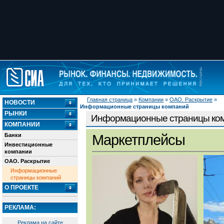
Главная страница
»
Компании
»
ОАО. Раскрытие
»
НОВОСТИ
Информационные страницы компаний
РЫНКИ
Информационные страницы ко
КОМПАНИИ
Банки
Маркетплейсы
Инвестиционные
компании
ОАО. Раскрытие
Информационные
страницы компаний
О ПРОЕКТЕ
РЕКЛАМА:
Реклама на сайте