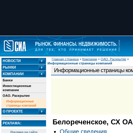
Главная страница
»
Компании
»
ОАО. Раскрытие
»
НОВОСТИ
Информационные страницы компаний
РЫНКИ
Информационные страницы ко
КОМПАНИИ
Банки
Инвестиционные
компании
ОАО. Раскрытие
Информационные
страницы компаний
О ПРОЕКТЕ
Белореченское, СХ О
РЕКЛАМА:
Общие сведения
Реклама на сайте