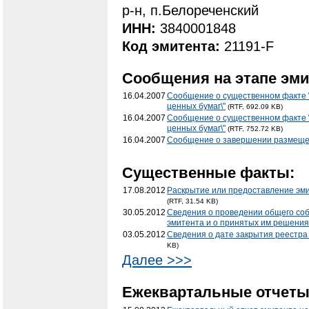
р-н, п.Белореченский
ИНН:
3840001848
Код эмитента:
21191-F
Сообщения на этапе эми
16.04.2007
Сообщение о существенном факте \
ценных бумаг\"
(RTF, 692.09 KB)
16.04.2007
Сообщение о существенном факте \
ценных бумаг\"
(RTF, 752.72 KB)
16.04.2007
Сообщение о завершении размеще
Существенные факты:
17.08.2012
Раскрытие или предоставление эми
(RTF, 31.54 KB)
30.05.2012
Сведения о проведении общего соб
эмитента и о принятых им решения
03.05.2012
Сведения о дате закрытия реестра
KB)
Далее >>>
Ежеквартальные отчеты