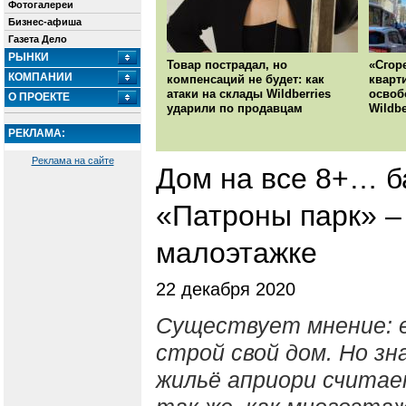
Фотогалереи
Бизнес-афиша
Газета Дело
РЫНКИ
Товар пострадал, но
«Сгор
КОМПАНИИ
компенсаций не будет: как
кварт
атаки на склады Wildberries
освоб
О ПРОЕКТЕ
ударили по продавцам
Wildbe
РЕКЛАМА:
Реклама на сайте
Дом на все 8+… б
«Патроны парк» –
малоэтажке
22 декабря 2020
Существует мнение: е
строй свой дом. Но зн
жильё априори считае