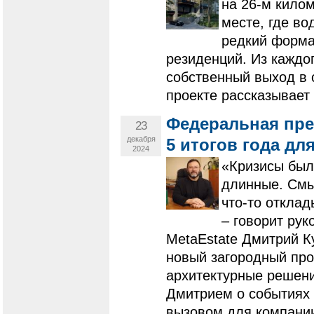
на 26-м килом
месте, где во
редкий форма
резиденций. Из каждо
собственный выход в 
проекте рассказывает
Федеральная прем
23
декабря
5 итогов года для
2024
«Кризисы были
длинные. Смы
что-то откла
– говорит ру
MetaEstate Дмитрий К
новый загородный про
архитектурные решени
Дмитрием о событиях 
вызовом для компании