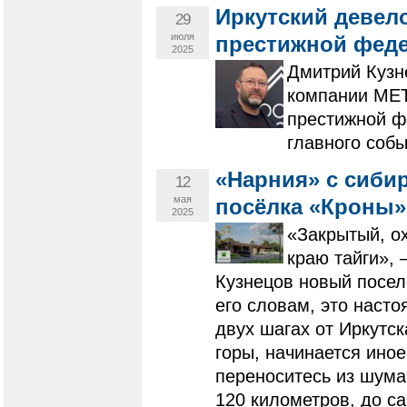
Иркутский девел
29
июля
престижной феде
2025
Дмитрий Кузн
компании MET
престижной ф
главного собы
«Нарния» с сиби
12
мая
посёлка «Кроны»
2025
«Закрытый, о
краю тайги», 
Кузнецов новый посел
его словам, это наст
двух шагах от Иркутск
горы, начинается иное
переноситесь из шума 
120 километров, до с