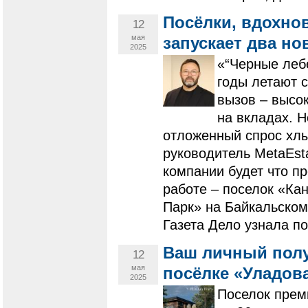
Посёлки, вдохно
12
мая
запускает два н
2025
«“Черные леб
годы летают с
вызов – высо
на вкладах. Н
отложенный спрос хлы
руководитель MetaEst
компании будет что п
работе – поселок «Ка
Парк» на Байкальском
Газета Дело узнала п
Ваш личный полу
12
мая
посёлке «Уладов
2025
Поселок прем