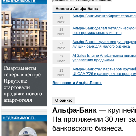
НЕДВИЖИМОСТЬ
Новости Альфа-Банк:
Альфа-Банк масштабирует сервис с
29
июля
Альфа-Банк сделал металлическую к
29
всех премиальных клиентов
июля
Альфа-Банк получил международную
27
лучший банк для малого бизнеса
июля
AI Sales Engine Альфа-Банка призн
27
управления продажами
июля
Альфа-Банк стал партнером крупне
23
ULCAMP’26 и расширил его програ
июля
Все новости Альфа-Банк »
О банке:
Альфа-Банк
—
крупней
На протяжении 30 лет з
НЕДВИЖИМОСТЬ
банковского бизнеса.