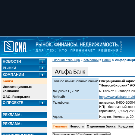
Главная страница
»
Компании
»
Банки
»
Информация
НОВОСТИ
РЫНКИ
Альфа-Банк
КОМПАНИИ
Банки
Полное наименование банка:
Операционный офис "
"Новосибирский" А
Инвестиционные
компании
Лицензия ЦБ РФ:
N 1326 от 16 января 20
ОАО. Раскрытие
Вебсайт:
http://www.alfabank.ru/ir
О ПРОЕКТЕ
Телефоны:
приемная: 8-800-2000-
ИП) - бесплатный звоно
(приемная), (3952) 283
РЕКЛАМА:
Адрес:
Иркутск, Кожова, д. 20
РЕКЛАМА:
Главная
Новости
Отделения банка
Кредиты