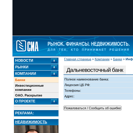
Главная страница
»
Компании
»
Банки
»
Инф
НОВОСТИ
РЫНКИ
Дальневосточный банк
КОМПАНИИ
Полное наименование банка:
Банки
Лицензия ЦБ РФ:
Инвестиционные
компании
Телефоны:
ОАО. Раскрытие
Адрес:
О ПРОЕКТЕ
РЕКЛАМА:
НЕДВИЖИМОСТЬ