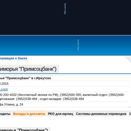
ормация о банке
иморья "Примсоцбанк")
я "Примсоцбанк" в г.Иркутске
8.2015
b.com/
0-200-4202 (бесплатный звонок по РФ), (3952)500-355; валютный отдел: (3952)500-
дитования: (3952)538-494 ; отдел вкладов: (3952)538-494
а Уткина, д. 24
редиты
Вклады и депозиты
РКО для юрлиц
Системы денежных переводов
риморья "Примсоцбанк")