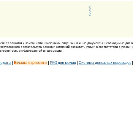
енная банками и компаниями, имеющими лицензии и иные документы, необходимые для в
 безусловного обязательства банков и компаний оказывать услуги в соответствии с указан
достоверность опубликованной информации.
редиты
|
Вклады и депозиты
|
РКО для юрлиц
|
Системы денежных переводов