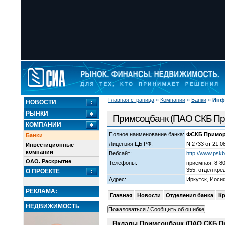
Главная страница
»
Компании
»
Банки
»
Инф
НОВОСТИ
РЫНКИ
Примсоцбанк (ПАО СКБ Пр
КОМПАНИИ
Полное наименование банка:
ФСКБ Приморь
Банки
Лицензия ЦБ РФ:
N 2733 от 21.0
Инвестиционные
компании
Вебсайт:
http://www.psk
ОАО. Раскрытие
Телефоны:
приемная: 8-80
355; отдел кре
О ПРОЕКТЕ
Адрес:
Иркутск, Иосиф
РЕКЛАМА:
Главная
Новости
Отделения банка
К
НЕДВИЖИМОСТЬ
Вклады Примсоцбанк (ПАО СКБ П