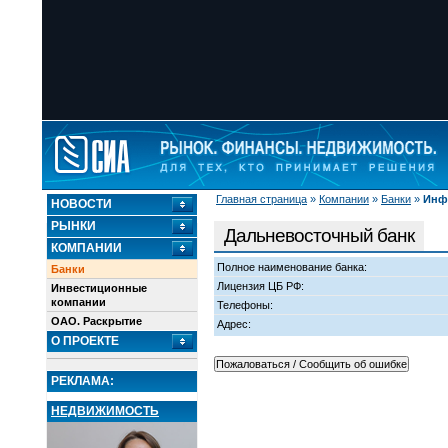
Главная страница
»
Компании
»
Банки
»
Инф
НОВОСТИ
РЫНКИ
Дальневосточный банк
КОМПАНИИ
Полное наименование банка:
Банки
Лицензия ЦБ РФ:
Инвестиционные
компании
Телефоны:
ОАО. Раскрытие
Адрес:
О ПРОЕКТЕ
РЕКЛАМА:
НЕДВИЖИМОСТЬ