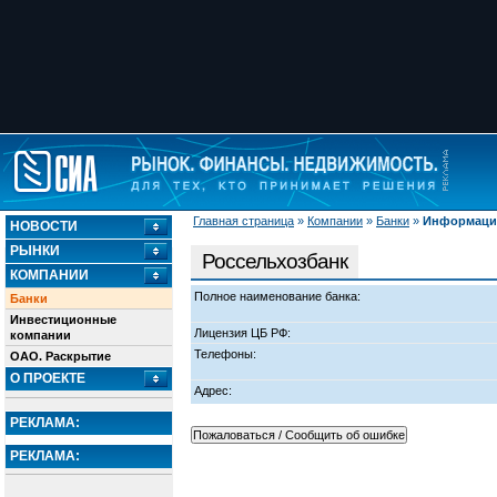
Главная страница
»
Компании
»
Банки
»
Информация
НОВОСТИ
РЫНКИ
Россельхозбанк
КОМПАНИИ
Полное наименование банка:
Банки
Инвестиционные
Лицензия ЦБ РФ:
компании
Телефоны:
ОАО. Раскрытие
О ПРОЕКТЕ
Адрес:
РЕКЛАМА:
РЕКЛАМА: