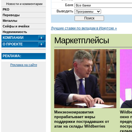
Новости и комментарии
Банк
РКО
Выводить
Переводы
Металлы
Сейфы и ячейки
Лучшие ставки по вкладам в Иркутске »
Недвижимость
КОМПАНИИ
Маркетплейсы
О ПРОЕКТЕ
РЕКЛАМА:
Реклама на сайте
Минэкономразвития
Wildbe
прорабатывает меры
окно 
поддержки пострадавших от
предп
атак на склады Wildberries
постр
склад