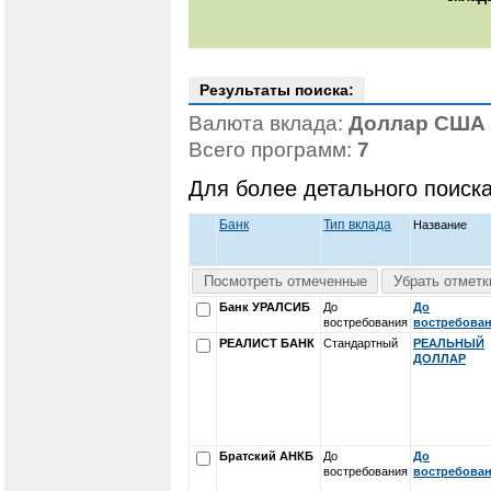
Результаты поиска:
Валюта вклада:
Доллар США
Всего программ:
7
Для более детального поиск
Банк
Тип вклада
Название
Посмотреть отмеченные
Убрать отметк
Банк УРАЛСИБ
До
До
востребования
востребова
РЕАЛИСТ БАНК
Стандартный
РЕАЛЬНЫЙ
ДОЛЛАР
Братский АНКБ
До
До
востребования
востребова