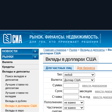
Главная страница
»
Рынки
»
Вклады и депозиты
»
Вк
НОВОСТИ
долларах США
РЫНКИ
Вклады в долларах США
Валюта
Кредиты
Для частных лиц
Для бизнеса
Вклады и депозиты
Тип
Поиск вкладов и
Валюта
депозитов
Лучшие ставки по
Сумма
ввести диапазоном
депозитам
Срок
месяцев
ввести диап
Лучшие ставки по
вкладам
Ставка
% в год
ввести диапа
Вклады в рублях
Пополнение
Вклады в долларах США
Частичное
Вклады в евро
снятие