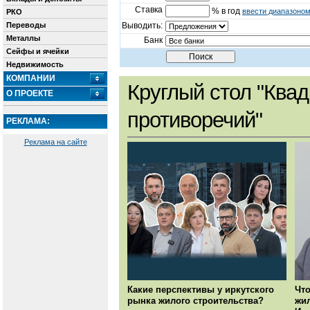
Ставка
% в год
ввести диапазоно
РКО
Переводы
Выводить:
Металлы
Банк
Сейфы и ячейки
Недвижимость
КОМПАНИИ
Круглый стол "Квад
О ПРОЕКТЕ
противоречий"
РЕКЛАМА:
Реклама на сайте
Какие перспективы у иркутского
Что
рынка жилого строительства?
жил