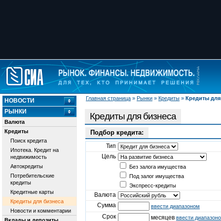
Главная страница
»
Рынки
»
Кредиты
»
Кредиты для
НОВОСТИ
РЫНКИ
Кредиты для бизнеса
Валюта
Кредиты
Подбор кредита:
Поиск кредита
Тип
Ипотека. Кредит на
Цель
недвижимость
Автокредиты
Без залога имущества
Потребительские
Под залог имущества
кредиты
Экспресс-кредиты
Кредитные карты
Валюта
Кредиты для бизнеса
Сумма
ввести диапазоном
Новости и комментарии
Срок
месяцев
ввести диапазон
Вклады и депозиты