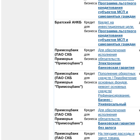
бизнеса
Программа льготного
кредитования
субъектов МСП и
самозанятых граждан
Братский АНКБ
Кредит
Кредит на
для
инвестиционные цели.
бизнеса
Программа льготного
кредитования
субъектов МСП и
самозанятых граждан
Примсоцбанк
Кредит
Для обеспечения
(ПАО СКБ
для
исполнения
Приморья
бизнеса
обязательств.
"Примсоцбанк")
Электронная
банковская гарантия
Примсоцбанк
Кредит
Пополнение оборотных
(ПАО СКБ
для
средств / Приобретение
Приморья
бизнеса
основных фондов,
"Примсоцбанк")
ремонт основных
средств/
Рефинансирование.
Бизнес -
Универсальный
Примсоцбанк
Кредит
Для обеспечения
(ПАО СКБ
для
исполнения
Приморья
бизнеса
обязательств.
"Примсоцбанк")
Банковская гарантия
без залога
Примсоцбанк
Кредит
На текущие расходы и
(ПАО СКБ
для
закуп товара.