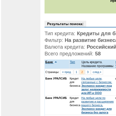
Ирк
Результаты поиска:
Тип кредита:
Кредиты для б
Фильтр:
На развитие бизнес
Валюта кредита:
Российский
Всего предложений:
58
Банк
Тип
Цель кредита.
Название программы
Страницы:
« пред.
1
2
3
след.»
Банк УРАЛСИБ
Кредит
На любые цели,
для
связанные с бизнесом.
бизнеса
Экспресс-кредит под
залог недвижимости
для ИП и ООО
Банк УРАЛСИБ
Кредит
На любые цели по
для
развитию и расширению
бизнеса
вашего бизнеса.
Экспресс-кредит для
бизнеса без залога