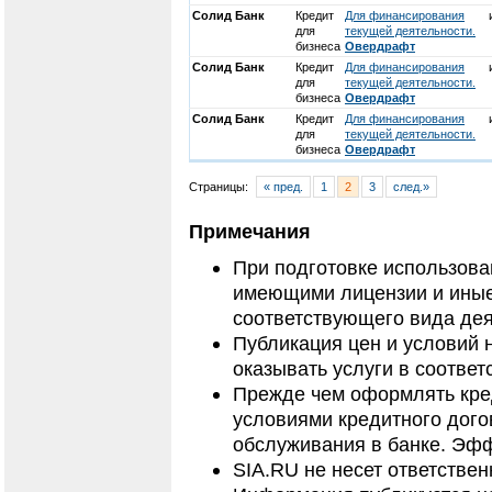
Солид Банк
Кредит
Для финансирования
для
текущей деятельности.
бизнеса
Овердрафт
Солид Банк
Кредит
Для финансирования
для
текущей деятельности.
бизнеса
Овердрафт
Солид Банк
Кредит
Для финансирования
для
текущей деятельности.
бизнеса
Овердрафт
Страницы:
« пред.
1
2
3
след.»
Примечания
При подготовке использов
имеющими лицензии и иные
соответствующего вида дея
Публикация цен и условий 
оказывать услуги в соответ
Прежде чем оформлять кред
условиями кредитного дого
обслуживания в банке. Эфф
SIA.RU не несет ответстве