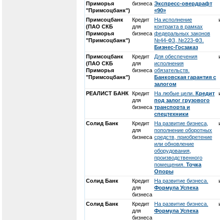
Приморья
бизнеса
Экспресс-овердрафт
"Примсоцбанк")
«90»
Примсоцбанк
Кредит
На исполнение
(ПАО СКБ
для
контракта в рамках
Приморья
бизнеса
федеральных законов
"Примсоцбанк")
№44-ФЗ, №223-ФЗ.
Бизнес-Госзаказ
Примсоцбанк
Кредит
Для обеспечения
(ПАО СКБ
для
исполнения
Приморья
бизнеса
обязательств.
"Примсоцбанк")
Банковская гарантия с
залогом
РЕАЛИСТ БАНК
Кредит
На любые цели.
Кредит
для
под залог грузового
бизнеса
транспорта и
спецтехники
Солид Банк
Кредит
На развитие бизнеса,
для
пополнение оборотных
бизнеса
средств, приобретение
или обновление
оборудования,
производственного
помещения.
Точка
Опоры
Солид Банк
Кредит
На развитие бизнеса.
для
Формула Успеха
бизнеса
Солид Банк
Кредит
На развитие бизнеса.
для
Формула Успеха
бизнеса