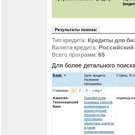
(видео
Результаты поиска:
Тип кредита:
Кредиты для би
Валюта кредита:
Российский
Всего программ:
65
Для более детального поиск
Банк
Цель кредита.
Ставка, % г
Название
программы
Страницы:
1
2
3
след.»
Азиатско-
Приобретение
индивидуал
Тихоокеанский
основных средств,
Банк
модернизация и
реконструкция
производства,
пополнение
оборотных средств,
а также
рефинансирование.