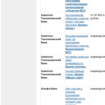
Программа
стимулирования
кредитования
субъектов МСП
Азиатско-
На пополнение
от 20.30% в
Тихоокеанский
оборотных средств,
рублях
Банк
оплату текущих
расходов.
Бизнес-
оборот
Азиатско-
На инвестиционый
индивидуал
Тихоокеанский
цели, на
Банк
пополнение
оборотных средств.
Кредитование
МСП
Азиатско-
На любые цели под
индивидуал
Тихоокеанский
залог
Банк
недвижимости.
Бизнес ипотека
Азиатско-
На неотложные
индивидуал
Тихоокеанский
нужды.
Кредит
Банк
«Микро-лайт»
Альфа-Банк
Для участия в
индивидуал
тендере,
исполнения
обязательств по
договору или