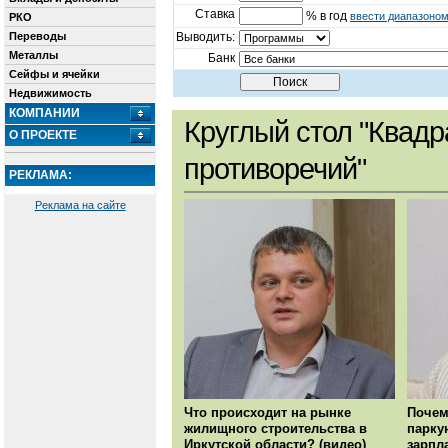
Ставка
% в год
ввести диапазоно
РКО
Переводы
Выводить:
Металлы
Банк
Сейфы и ячейки
Недвижимость
КОМПАНИИ
Круглый стол "Квадр
О ПРОЕКТЕ
противоречий"
РЕКЛАМА:
Реклама на сайте
Что происходит на рынке
Почем
жилищного строительства в
парку
Иркутской области? (видео)
зарпл