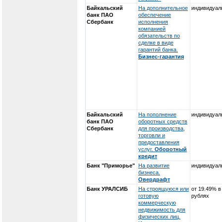
Байкальский
На дополнительное
индивидуал
банк ПАО
обеспечение
Сбербанк
исполнения
компанией
обязательств по
сделке в виде
гарантий банка.
Бизнес-гарантия
Байкальский
На пополнение
индивидуал
банк ПАО
оборотных средств
Сбербанк
для производства,
торговли и
предоставления
услуг.
Оборотный
кредит
Банк "Приморье"
На развитие
индивидуал
бизнеса.
Овердрафт
Банк УРАЛСИБ
На строящуюся или
от 19.49% в
готовую
рублях
коммерческую
недвижимость для
физических лиц.