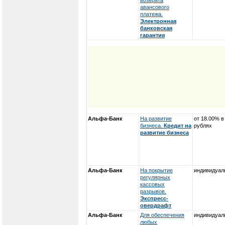
возврата
авансового
платежа.
Электронная
банковская
гарантия
Альфа-Банк
На развитие
от 18.00% в
бизнеса.
Кредит на
рублях
развитие бизнеса
Альфа-Банк
На покрытие
индивидуал
регулярных
кассовых
разрывов.
Экспресс-
овердрафт
Альфа-Банк
Для обеспечения
индивидуал
любых