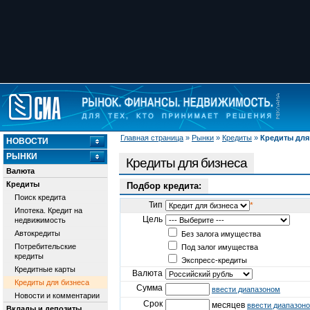
Главная страница
»
Рынки
»
Кредиты
»
Кредиты для
НОВОСТИ
РЫНКИ
Кредиты для бизнеса
Валюта
Кредиты
Подбор кредита:
Поиск кредита
Тип
*
Ипотека. Кредит на
Цель
недвижимость
Автокредиты
Без залога имущества
Потребительские
Под залог имущества
кредиты
Экспресс-кредиты
Кредитные карты
Валюта
Кредиты для бизнеса
Сумма
ввести диапазоном
Новости и комментарии
Срок
месяцев
ввести диапазон
Вклады и депозиты