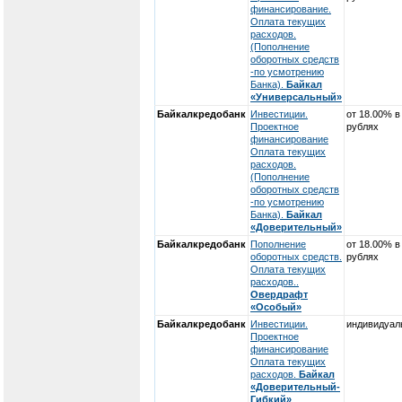
финансирование.
Оплата текущих
расходов.
(Пополнение
оборотных средств
-по усмотрению
Банка).
Байкал
«Универсальный»
Байкалкредобанк
Инвестиции.
от 18.00% в
Проектное
рублях
финансирование
Оплата текущих
расходов.
(Пополнение
оборотных средств
-по усмотрению
Банка).
Байкал
«Доверительный»
Байкалкредобанк
Пополнение
от 18.00% в
оборотных средств.
рублях
Оплата текущих
расходов..
Овердрафт
«Особый»
Байкалкредобанк
Инвестиции.
индивидуал
Проектное
финансирование
Оплата текущих
расходов.
Байкал
«Доверительный-
Гибкий»