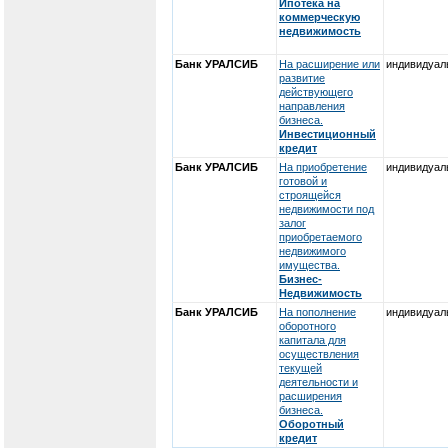
Ипотека на
коммерческую
недвижимость
Банк УРАЛСИБ
На расширение или
индивидуал
развитие
действующего
направления
бизнеса.
Инвестиционный
кредит
Банк УРАЛСИБ
На приобретение
индивидуал
готовой и
строящейся
недвижимости под
залог
приобретаемого
недвижимого
имущества.
Бизнес-
Недвижимость
Банк УРАЛСИБ
На пополнение
индивидуал
оборотного
капитала для
осуществления
текущей
деятельности и
расширения
бизнеса.
Оборотный
кредит