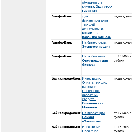
обязательств
клиента.
Экспресс-
гарантия
Альфа-Банк
Для
индивидуал
финансирования
текущей
деятельности.
Кредит на
развитие бизнеса
Альфа-Банк
На бизнес-цели.
индивидуал
Экспресс-кредит
Альфа-Банк
На любые цели.
от 16.50% в
Овердрафт для
рублях
бизнеса
Байкалкредобанк
Инвестиции.
индивидуал
Оплата текущих
расходов.
Пополнение
оборотных
средств..
Байкальский
Миллион
Байкалкредобанк
На инвестиции.
от 17.50% в
Байкал
рублях
«Экология»
Байкалкредобанк
Инвестиции.
от 18.75% в
Проектное
рублях