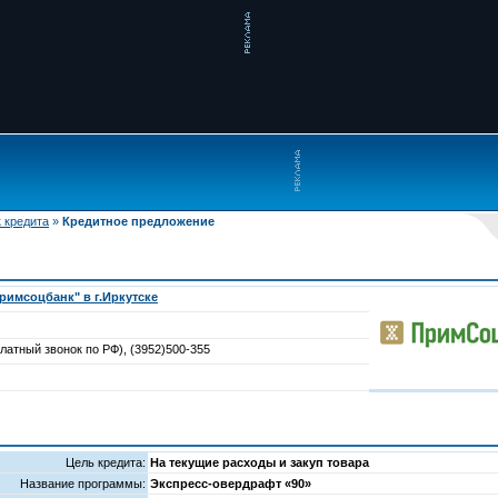
 кредита
»
Кредитное предложение
имсоцбанк" в г.Иркутске
латный звонок по РФ), (3952)500-355
Цель кредита:
На текущие расходы и закуп товара
Название программы:
Экспресс-овердрафт «90»