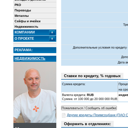
РКО
Переводы
Металлы
Сейфы и ячейки
Тр
Недвижимость
КОМПАНИИ
О ПРОЕКТЕ
Дополнительные условия по кредиту
РЕКЛАМА:
Допо
НЕДВИЖИМОСТЬ
Дата а
Ставки по кредиту, % годовых
Сумма кредита:
Проце
на ср
Валюта кредита:
RUB
инди
Cумма: от 100 000 до 20 000 000 RUB
Другие кредиты Примсоцбанк (ПАО С
Оформить в отделениях: