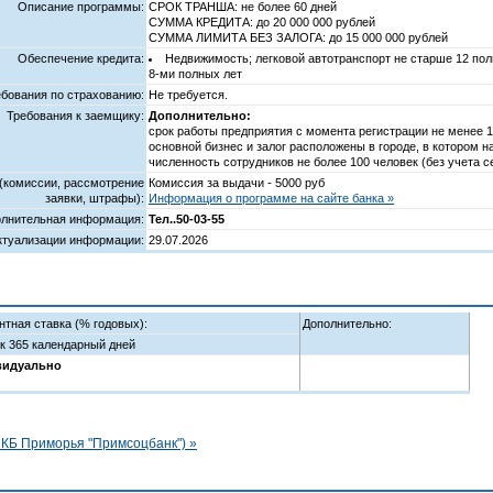
Описание программы:
СРОК ТРАНША: не более 60 дней
СУММА КРЕДИТА: до 20 000 000 рублей
СУММА ЛИМИТА БЕЗ ЗАЛОГА: до 15 000 000 рублей
Обеспечение кредита:
Недвижимость; легковой автотранспорт не старше 12 пол
8-ми полных лет
ебования по страхованию:
Не требуется.
Требования к заемщику:
Дополнительно:
срок работы предприятия с момента регистрации не менее 
основной бизнес и залог расположены в городе, в котором 
численность сотрудников не более 100 человек (без учета 
 (комиссии, рассмотрение
Комиссия за выдачи - 5000 руб
заявки, штрафы):
Информация о программе на сайте банка »
лнительная информация:
Тел..50-03-55
ктуализации информации:
29.07.2026
нтная ставка (% годовых):
Дополнительно:
ок 365 календарный дней
видуально
КБ Приморья "Примсоцбанк") »