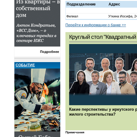
Подразделение
Адрес
Филиал
Уткина Иосифа, 24
Перейти к информации о банке >>
Круглый стол "Квадратный 
Подробнее
СОБЫТИЕ
Какие перспективы у иркутского 
жилого строительства?
Примечания