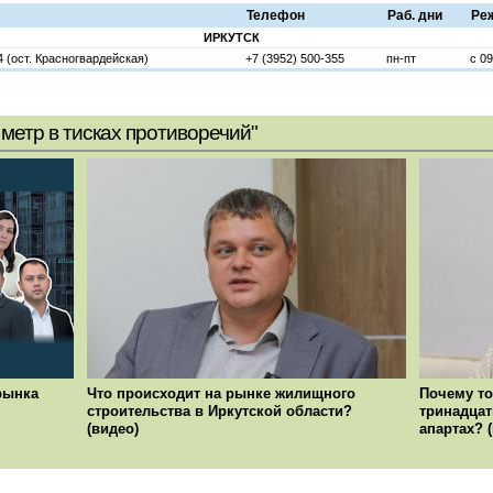
Телефон
Раб. дни
Ре
ИРКУТСК
 (ост. Красногвардейская)
+7 (3952) 500-355
пн-пт
с 09
метр в тисках противоречий"
рынка
Что происходит на рынке жилищного
Почему то
строительства в Иркутской области?
тринадцат
(видео)
апартах? 