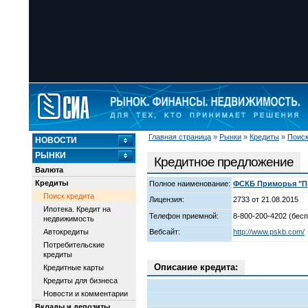
Главная страница
»
Рынки
»
Кредиты
»
Поиск
НОВОСТИ
РЫНКИ
Кредитное предложение
Валюта
Кредиты
Полное наименование:
ФСКБ Приморья "Пр
Поиск кредита
Лицензия:
2733 от 21.08.2015
Ипотека. Кредит на
Телефон приемной:
8-800-200-4202 (бесп
недвижимость
Автокредиты
Вебсайт:
http://www.pskb.com/
Потребительские
кредиты
Описание кредита:
Кредитные карты
Кредиты для бизнеса
Новости и комментарии
Вклады и депозиты