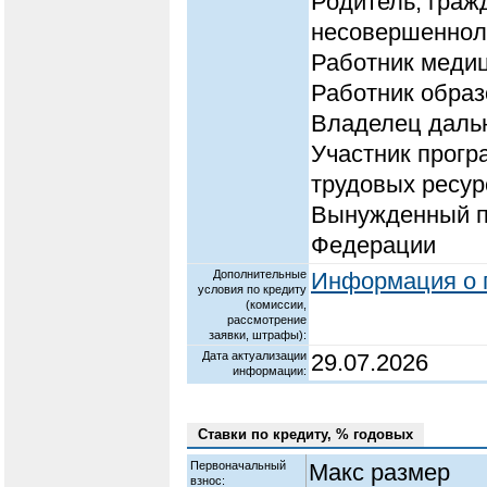
Родитель, граж
несовершенноле
Работник меди
Работник образ
Владелец дальн
Участник прог
трудовых ресур
Вынужденный п
Федерации
Дополнительные
Информация о п
условия по кредиту
(комиссии,
рассмотрение
заявки, штрафы):
Дата актуализации
29.07.2026
информации:
Ставки по кредиту, % годовых
Первоначальный
Макс размер
взнос: