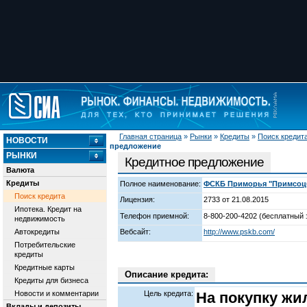
Главная страница
»
Рынки
»
Кредиты
»
Поиск кредит
НОВОСТИ
предложение
РЫНКИ
Кредитное предложение
Валюта
Кредиты
Полное наименование:
ФСКБ Приморья "Примсоцба
Поиск кредита
Лицензия:
2733 от 21.08.2015
Ипотека. Кредит на
Телефон приемной:
8-800-200-4202 (бесплатный 
недвижимость
Автокредиты
Вебсайт:
http://www.pskb.com/
Потребительские
кредиты
Кредитные карты
Описание кредита:
Кредиты для бизнеса
Новости и комментарии
Цель кредита:
На покупку жи
Вклады и депозиты