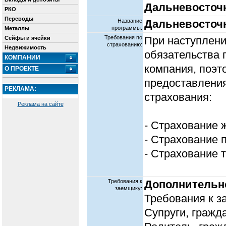
Дальневосточн
РКО
Переводы
Название
Дальневосточн
программы:
Металлы
Требования по
При наступлени
Сейфы и ячейки
страхованию:
Недвижимость
обязательства 
КОМПАНИИ
компания, поэ
О ПРОЕКТЕ
предоставлени
РЕКЛАМА:
страхования:
Реклама на сайте
- Страхование 
- Страхование 
- Страхование т
Требования к
Дополнительн
заемщику:
Требования к з
Супруги, гражд