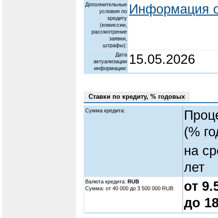
Дополнительные
Информация о
условия по
кредиту
(комиссии,
рассмотрение
заявки,
штрафы):
Дата
15.05.2026
актуализации
информации:
Ставки по кредиту, % годовых
Сумма кредита:
Проц
(% го
на ср
лет
Валюта кредита:
RUB
от 9
Cумма: от 40 000 до 3 500 000 RUB
до 1