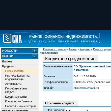
Главная страница
»
Рынки
»
Кредиты
»
Поиск кредит
НОВОСТИ
предложение
РЫНКИ
Кредитное предложение
Валюта
Кредиты
Полное наименование:
АО "Дальневосточный бан
г. Иркутске
Поиск кредита
Ипотека. Кредит на
Лицензия:
843 от 16.10.2020
недвижимость
Телефон приемной:
8-800-555-2205 (бесплатный 
Автокредиты
Вебсайт:
http://www.dvbank.ru
Потребительские
кредиты
Кредитные карты
Кредиты для бизнеса
Описание кредита:
Новости и комментарии
Цель кредита:
Вклады и депозиты