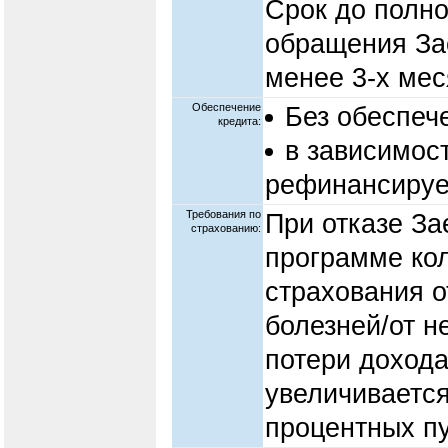
Срок до полно
обращения За
менее 3-х мес
Обеспечение
Без обеспеч
кредита:
в зависимос
рефинансируе
Требования по
При отказе За
страхованию:
программе ко
страхования о
болезней/от н
потери дохода
увеличивается
процентных пу