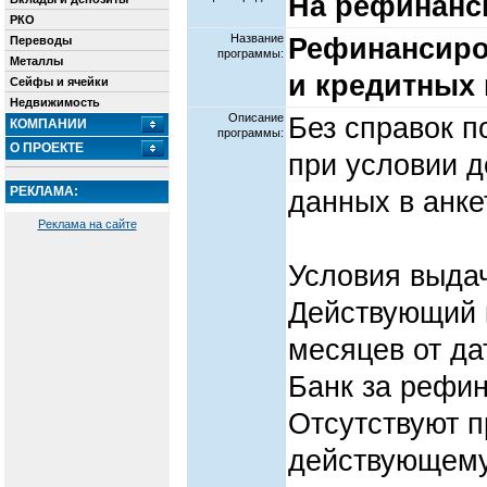
На рефинанс
РКО
Название
Рефинансиро
Переводы
программы:
Металлы
и кредитных 
Сейфы и ячейки
Недвижимость
Описание
Без справок п
КОМПАНИИ
программы:
О ПРОЕКТЕ
при условии 
РЕКЛАМА:
данных в анке
Реклама на сайте
Условия выдач
Действующий 
месяцев от д
Банк за рефи
Отсутствуют 
действующему