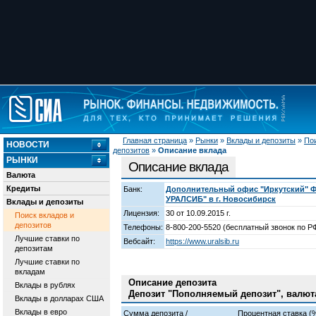
Главная страница
»
Рынки
»
Вклады и депозиты
»
Пои
НОВОСТИ
депозитов
»
Описание вклада
РЫНКИ
Описание вклада
Валюта
Кредиты
Банк:
Дополнительный офис "Иркутский" 
УРАЛСИБ" в г. Новосибирск
Вклады и депозиты
Лицензия:
30 от 10.09.2015 г.
Поиск вкладов и
депозитов
Телефоны:
8-800-200-5520 (бесплатный звонок по РФ
Лучшие ставки по
Вебсайт:
https://www.uralsib.ru
депозитам
Лучшие ставки по
вкладам
Описание депозита
Вклады в рублях
Депозит "Пополняемый депозит", валют
Вклады в долларах США
Вклады в евро
Сумма депозита /
Процентная ставка (