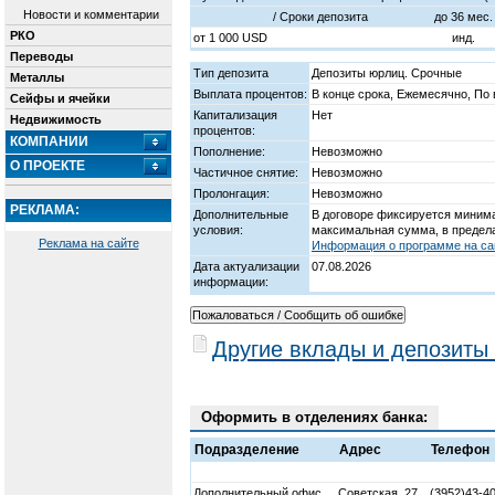
Новости и комментарии
/ Cроки депозита
до 36 мес.
РКО
от
1 000
USD
инд.
Переводы
Тип депозита
Депозиты юрлиц. Срочные
Металлы
Выплата процентов:
В конце срока, Ежемесячно, По 
Сейфы и ячейки
Капитализация
Нет
Недвижимость
процентов:
КОМПАНИИ
Пополнение:
Невозможно
О ПРОЕКТЕ
Частичное снятие:
Невозможно
Пролонгация:
Невозможно
РЕКЛАМА:
Дополнительные
В договоре фиксируется минима
условия:
максимальная сумма, в предела
Реклама на сайте
Информация о программе на сай
Дата актуализации
07.08.2026
информации:
Другие вклады и депозиты
Оформить в отделениях банка:
Подразделение
Адрес
Телефон
Дополнительный офис
Советская, 27
(3952)43-4