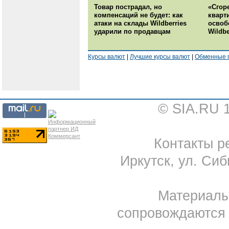
Товар пострадал, но
«Сгор
компенсаций не будет: как
кварт
атаки на склады Wildberries
освоб
ударили по продавцам
Wildbe
Курсы валют
|
Лучшие курсы валют
|
Обменные 
© SIA.RU 
Контакты ре
Иркутск, ул. Сиб
Материал
сопровождаются 