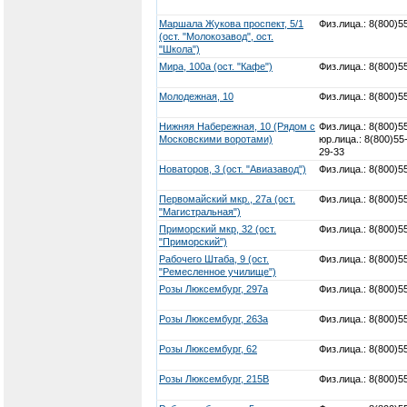
Маршала Жукова проспект, 5/1
Физ.лица.: 8(800)5
(ост. "Молокозавод", ост.
"Школа")
Мира, 100а (ост. "Кафе")
Физ.лица.: 8(800)5
Молодежная, 10
Физ.лица.: 8(800)5
Нижняя Набережная, 10 (Рядом с
Физ.лица.: 8(800)5
Московскими воротами)
юр.лица.: 8(800)55
29-33
Новаторов, 3 (ост. "Авиазавод")
Физ.лица.: 8(800)5
Первомайский мкр., 27а (ост.
Физ.лица.: 8(800)5
"Магистральная")
Приморский мкр, 32 (ост.
Физ.лица.: 8(800)5
"Приморский")
Рабочего Штаба, 9 (ост.
Физ.лица.: 8(800)5
"Ремесленное училище")
Розы Люксембург, 297а
Физ.лица.: 8(800)5
Розы Люксембург, 263а
Физ.лица.: 8(800)5
Розы Люксембург, 62
Физ.лица.: 8(800)5
Розы Люксембург, 215В
Физ.лица.: 8(800)5