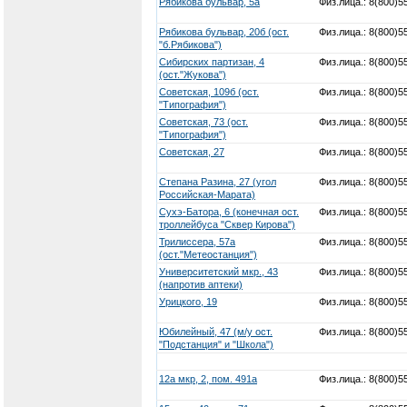
Рябикова бульвар, 5а
Физ.лица.: 8(800)5
Рябикова бульвар, 20б (ост.
Физ.лица.: 8(800)5
"б.Рябикова")
Сибирских партизан, 4
Физ.лица.: 8(800)5
(ост."Жукова")
Советская, 109б (ост.
Физ.лица.: 8(800)5
"Типография")
Советская, 73 (ост.
Физ.лица.: 8(800)5
"Типография")
Советская, 27
Физ.лица.: 8(800)5
Степана Разина, 27 (угол
Физ.лица.: 8(800)5
Российская-Марата)
Сухэ-Батора, 6 (конечная ост.
Физ.лица.: 8(800)5
троллейбуса "Сквер Кирова")
Трилиссера, 57а
Физ.лица.: 8(800)5
(ост."Метеостанция")
Университетский мкр., 43
Физ.лица.: 8(800)5
(напротив аптеки)
Урицкого, 19
Физ.лица.: 8(800)5
Юбилейный, 47 (м/у ост.
Физ.лица.: 8(800)5
"Подстанция" и "Школа")
12а мкр, 2, пом. 491а
Физ.лица.: 8(800)5