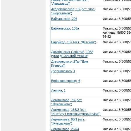
"Авиазавод")
Академическая, 18 (ост. "пос.
Физ.лица.: 8(800)5
Энергетиков")
Байкальская, 206
Физ.лица.: 8(800)5
Байкальская, 105а
Физ.лица.: 8(800)5
юр.лица.: 8(800)55
76-82
Баррикад, 137 (ост. "Детская")
Физ.лица.: 8(800)5
Декабрьских Событий, 105А
Физ.лица.: 8(800)5
(угол Д.Событий-Уткина)
Дзержинского, 27а ("Дом
Физ.лица.: 8(800)5
Кузнеца")
Дзержинского, 1
Физ.лица.: 8(800)5
Ербанова проезд, 6
Физ.лица.: 8(800)5
Лапина, 1
Физ.лица.: 8(800)5
Лермонтова, 78 (ост.
Физ.лица.: 8(800)5
"Жуковского")
Лермонтова, 136/2 (ост.
Физ.лица.: 8(800)5
"Институт микрохирургии глаза")
Лермонтова, 90/1 (ост.
Физ.лица.: 8(800)5
"Жуковского")
Лермонтова, 267/4
Физ.лица.: 8(800)5