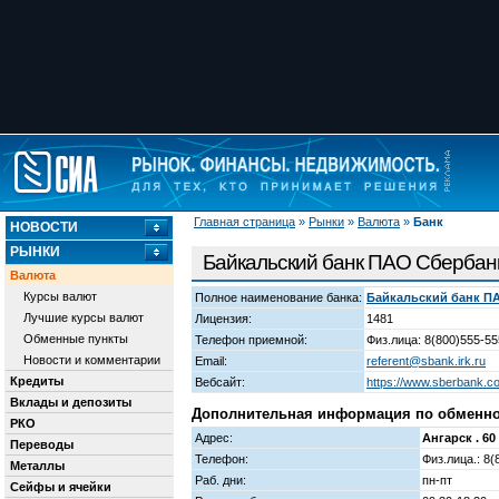
Главная страница
»
Рынки
»
Валюта
»
Банк
НОВОСТИ
РЫНКИ
Байкальский банк ПАО Сбербан
Валюта
Курсы валют
Полное наименование банка:
Байкальский банк П
Лучшие курсы валют
Лицензия:
1481
Обменные пункты
Телефон приемной:
Физ.лица: 8(800)555-55
Новости и комментарии
Email:
referent@sbank.irk.ru
Кредиты
Вебсайт:
https://www.sberbank.c
Вклады и депозиты
Дополнительная информация по обменному 
РКО
Адрес:
Ангарск . 60 
Переводы
Телефон:
Физ.лица.: 8(
Металлы
Раб. дни:
пн-пт
Сейфы и ячейки