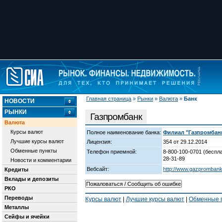
Главная страница
»
Рынки
»
Валюта
»
Банк
НОВОСТИ
РЫНКИ
Газпромбанк
Валюта
Курсы валют
Полное наименование банка:
Филиал "Газпромбанк"
Лучшие курсы валют
Лицензия:
354 от 29.12.2014
Обменные пункты
Телефон приемной:
8-800-100-0701 (беспла
28-31-89
Новости и комментарии
Вебсайт:
http://www.gazprombank
Кредиты
Вклады и депозиты
РКО
Переводы
Курсы валют
|
Лучшие курсы валют
|
Обменные 
Металлы
Сейфы и ячейки