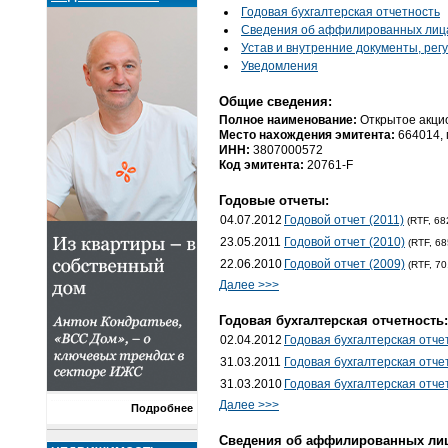
Годовая бухгалтерская отчетность
Cведения об аффилированных лиц
Устав и внутренние документы, ре
Уведомления
Общие сведения:
Полное наименование:
Открытое акци
Место нахождения эмитента:
664014, 
ИНН:
3807000572
Код эмитента:
20761-F
Годовые отчеты:
04.07.2012
Годовой отчет (2011)
(RTF, 68
23.05.2011
Годовой отчет (2010)
(RTF, 68
22.06.2010
Годовой отчет (2009)
(RTF, 70
Далее >>>
Годовая бухгалтерская отчетность:
02.04.2012
Годовая бухгалтерская отче
31.03.2011
Годовая бухгалтерская отче
31.03.2010
Годовая бухгалтерская отче
Далее >>>
Подробнее
Cведения об аффилированных лиц