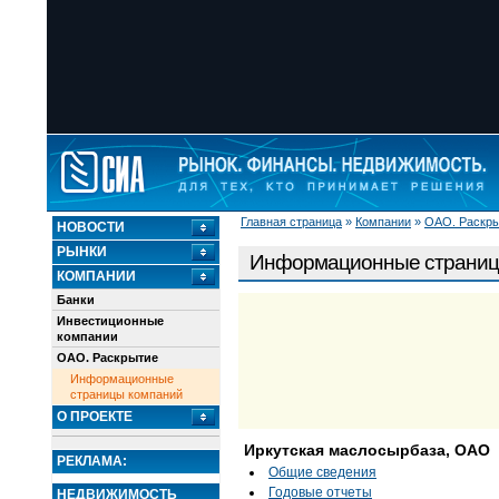
Главная страница
»
Компании
»
ОАО. Раскр
НОВОСТИ
РЫНКИ
Информационные страниц
КОМПАНИИ
Банки
Инвестиционные
компании
ОАО. Раскрытие
Информационные
страницы компаний
О ПРОЕКТЕ
Иркутская маслосырбаза, ОАО
РЕКЛАМА:
Общие сведения
Годовые отчеты
НЕДВИЖИМОСТЬ