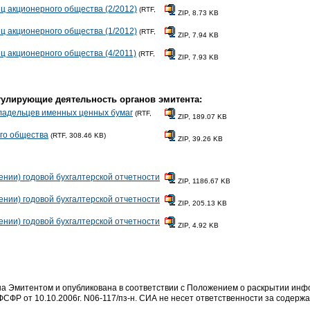
 акционерного общества (2/2012)
(RTF,
ZIP, 8.73 KB
 акционерного общества (1/2012)
(RTF,
ZIP, 7.94 KB
 акционерного общества (4/2011)
(RTF,
ZIP, 7.93 KB
гулирующие деятельность органов эмитента:
ладельцев именных ценных бумаг
(RTF,
ZIP, 189.07 KB
ого общества
(RTF, 308.46 KB)
ZIP, 39.26 KB
нии) годовой бухгалтерской отчетности
ZIP, 1186.67 KB
нии) годовой бухгалтерской отчетности
ZIP, 205.13 KB
нии) годовой бухгалтерской отчетности
ZIP, 4.92 KB
 Эмитентом и опубликована в соответствии с Положением о раскрытии ин
СФР от 10.10.2006г. N06-117/пз-н. СИА не несет ответственности за содер