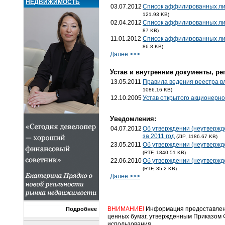
НЕДВИЖИМОСТЬ
03.07.2012
Список аффилированных лиц
121.93 KB)
02.04.2012
Список аффилированных лиц
87 KB)
11.01.2012
Список аффилированных лиц
86.8 KB)
Далее >>>
Устав и внутренние документы, ре
13.05.2011
Правила ведения реестра в
1086.16 KB)
12.10.2005
Устав открытого акционерн
Уведомления:
04.07.2012
Об утверждении (неутвержде
за 2011 год
(ZIP, 1186.67 KB)
23.05.2011
Об утверждении (неутвержде
(RTF, 1840.51 KB)
22.06.2010
Об утверждении (неутвержде
(RTF, 35.2 KB)
Далее >>>
ВНИМАНИЕ!
Информация предоставлена
Подробнее
ценных бумаг, утвержденным Приказом Ф
использования.