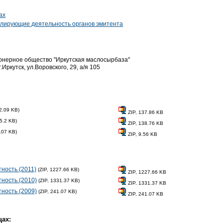
ах
гулирующие деятельность органов эмитента
онерное общество "Иркутская маслосырбаза"
г.Иркутск, ул.Воровского, 29, а/я 105
2.09 KB)
ZIP, 137.86 KB
5.2 KB)
ZIP, 138.76 KB
.07 KB)
ZIP, 9.56 KB
тность (2011)
(ZIP, 1227.66 KB)
ZIP, 1227.66 KB
тность (2010)
(ZIP, 1331.37 KB)
ZIP, 1331.37 KB
тность (2009)
(ZIP, 241.07 KB)
ZIP, 241.07 KB
ах: