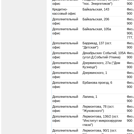
офис
"пос. Энергетиков")
900
Кредитно-
Байкальская, 143
Физ.
кассовый офис
900
Дополнительный
Байкальская, 206
Физ.
офис
900
Дополнительный
Байкальская, 105а
Физ.
офис
900,
777,
Дополнительный
Баррикад, 137 (ост.
Физ.
офис
"Детская")
900
Дополнительный
Декабрьских Событий, 105А
Физ.
офис
(угол Д.Событий-Уткина)
900
Дополнительный
Дзержинского, 27а ("Дом
Физ.
офис
Кузнеца")
900
Дополнительный
Дзержинского, 1
Физ.
офис
900
Дополнительный
Ербанова проезд, 6
Физ.
офис
900
Дополнительный
Лапина, 1
Физ.
офис
900
Дополнительный
Лермонтова, 78 (ост.
Физ.
офис
"Жуковского")
900
Дополнительный
Лермонтова, 136/2 (ост.
Физ.
офис
"Институт микрохирургии
900
глаза")
Дополнительный
Лермонтова, 90/1 (ост.
Физ.