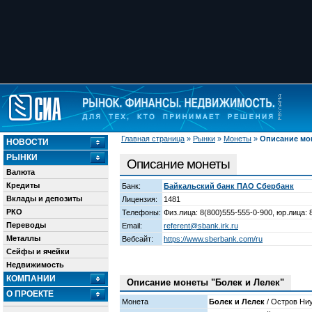
Главная страница
»
Рынки
»
Монеты
»
Описание мо
НОВОСТИ
РЫНКИ
Описание монеты
Валюта
Кредиты
Банк:
Байкальский банк ПАО Сбербанк
Вклады и депозиты
Лицензия:
1481
РКО
Телефоны:
Физ.лица: 8(800)555-555-0-900, юр.лица: 
Переводы
Email:
referent@sbank.irk.ru
Металлы
Вебсайт:
https://www.sberbank.com/ru
Сейфы и ячейки
Недвижимость
КОМПАНИИ
Описание монеты "Болек и Лелек"
О ПРОЕКТЕ
Монета
Болек и Лелек
/ Остров Ни