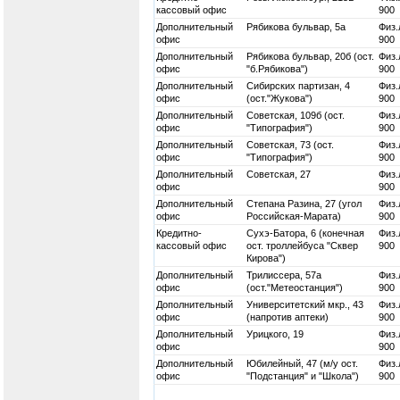
кассовый офис
900
Дополнительный
Рябикова бульвар, 5а
Физ.
офис
900
Дополнительный
Рябикова бульвар, 20б (ост.
Физ.
офис
"б.Рябикова")
900
Дополнительный
Сибирских партизан, 4
Физ.
офис
(ост."Жукова")
900
Дополнительный
Советская, 109б (ост.
Физ.
офис
"Типография")
900
Дополнительный
Советская, 73 (ост.
Физ.
офис
"Типография")
900
Дополнительный
Советская, 27
Физ.
офис
900
Дополнительный
Степана Разина, 27 (угол
Физ.
офис
Российская-Марата)
900
Кредитно-
Сухэ-Батора, 6 (конечная
Физ.
кассовый офис
ост. троллейбуса "Сквер
900
Кирова")
Дополнительный
Трилиссера, 57а
Физ.
офис
(ост."Метеостанция")
900
Дополнительный
Университетский мкр., 43
Физ.
офис
(напротив аптеки)
900
Дополнительный
Урицкого, 19
Физ.
офис
900
Дополнительный
Юбилейный, 47 (м/у ост.
Физ.
офис
"Подстанция" и "Школа")
900