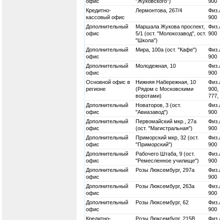
офис
"Жуковского")
900
Кредитно-
Лермонтова, 267/4
Физ.
кассовый офис
900
Дополнительный
Маршала Жукова проспект,
Физ.
офис
5/1 (ост. "Молокозавод", ост.
900
"Школа")
Дополнительный
Мира, 100а (ост. "Кафе")
Физ.
офис
900
Дополнительный
Молодежная, 10
Физ.
офис
900
Основной офис в
Нижняя Набережная, 10
Физ.
регионе
(Рядом с Московскими
900,
воротами)
777,
Дополнительный
Новаторов, 3 (ост.
Физ.
офис
"Авиазавод")
900
Дополнительный
Первомайский мкр., 27а
Физ.
офис
(ост. "Магистральная")
900
Дополнительный
Приморский мкр, 32 (ост.
Физ.
офис
"Приморский")
900
Дополнительный
Рабочего Штаба, 9 (ост.
Физ.
офис
"Ремесленное училище")
900
Дополнительный
Розы Люксембург, 297а
Физ.
офис
900
Дополнительный
Розы Люксембург, 263а
Физ.
офис
900
Дополнительный
Розы Люксембург, 62
Физ.
офис
900
Кредитно-
Розы Люксембург, 215В
Физ.