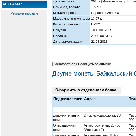
Дата выпуска
2011 г (Монетный двор Поль
РЕКЛАМА:
Номинал, валюта
1 NZD
Металл, проба
Серебро 925/1000
Реклама на сайте
Масса чистого металла
13,07 г.
Качество чеканки
ПРУФ
Покупка
1000,00 RUB
Продажа
2 000,00 RUB
Дата актуализации
22.08.2013
Другие монеты Байкальский 
Оформить в отделениях банка:
Подразделение
Адрес
Тел
Дополнительный
2 Железнодорожная, 78
Физ.
офис
900
Операционный
Авиастроителей, 28 (ост.
Физ.
офис
"Авиазавод")
900
Дополнительный
Академическая, 18 (ост.
Физ.