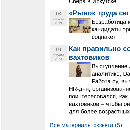
Сбера в Иркутске.
«Рынок труда сег
03
августа
Безработица м
2023
кандидаты ор
соцпакет
Как правильно с
03
августа
вахтовиков
2023
Выступление 
аналитике, Da
Работа.ру, вы
HR-дня, организованн
поинтересовался, как
вахтовиков – чтобы о
для более возрастных
Все материалы сюжета (5)