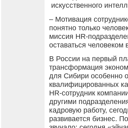
искусственного интелл
– Мотивация сотруднико
понятно только челове
миссия HR-подразделен
оставаться человеком 
В России на первый пл
трансформация экономи
для Сибири особенно 
квалифицированных кадр
HR-сотрудник компании
другими подразделения
кадровую работу, сегод
развивается бизнес. П
звучало: сегодня «эйч