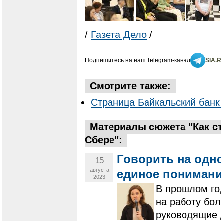
/
Газета Дело
/
Подпишитесь на наш Telegram-канал
SIA.
Смотрите также:
Страница Байкальский банк
Материалы сюжета "Как с
Сбере":
Говорить на одн
15
августа
единое понимани
2023
В прошлом го
на работу бол
руководящие 