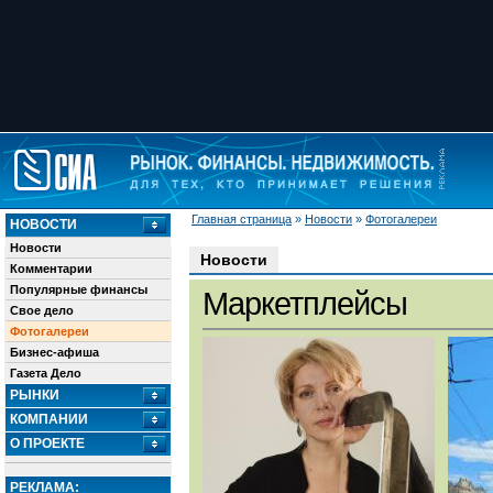
Главная страница
»
Новости
»
Фотогалереи
НОВОСТИ
Новости
Новости
Комментарии
Популярные финансы
Маркетплейсы
Свое дело
Фотогалереи
Бизнес-афиша
Газета Дело
РЫНКИ
КОМПАНИИ
О ПРОЕКТЕ
РЕКЛАМА: