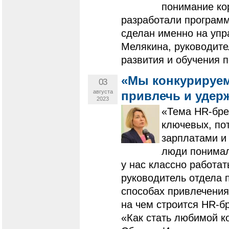
понимание ко
разработали программ
сделан именно на упр
Мелякина, руководите
развития и обучения 
«Мы конкурируем
03
августа
привлечь и удер
2023
«Тема HR-бре
ключевых, по
зарплатами и
люди понимал
у нас классно работат
руководитель отдела
способах привлечения 
на чем строится НR-б
«Как стать любимой к