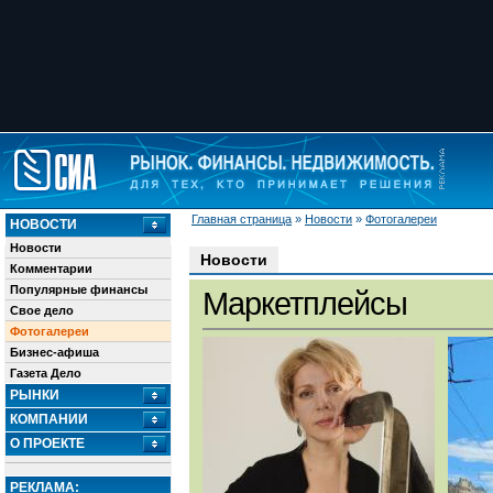
Главная страница
»
Новости
»
Фотогалереи
НОВОСТИ
Новости
Новости
Комментарии
Популярные финансы
Маркетплейсы
Свое дело
Фотогалереи
Бизнес-афиша
Газета Дело
РЫНКИ
КОМПАНИИ
О ПРОЕКТЕ
РЕКЛАМА: