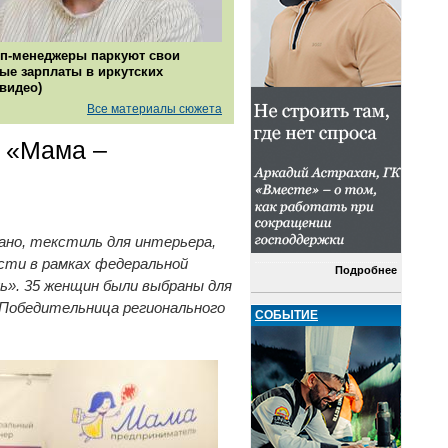
п-менеджеры паркуют свои
ые зарплаты в иркутских
(видео)
Все материалы сюжета
а «Мама –
ано, текстиль для интерьера,
сти в рамках федеральной
Подробнее
ь». 35 женщин были выбраны для
 Победительница регионального
СОБЫТИЕ