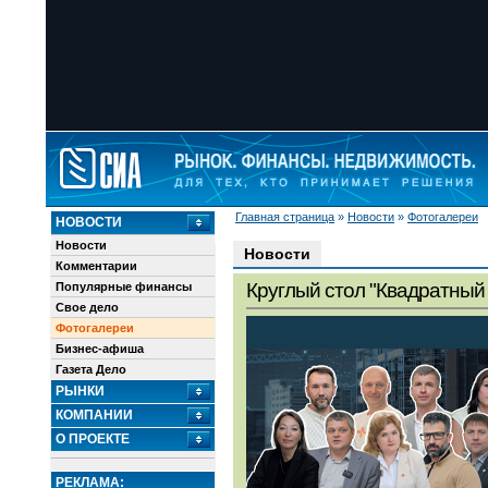
Главная страница
»
Новости
»
Фотогалереи
НОВОСТИ
Новости
Новости
Комментарии
Круглый стол "Квадратный 
Популярные финансы
Свое дело
Фотогалереи
Бизнес-афиша
Газета Дело
РЫНКИ
КОМПАНИИ
О ПРОЕКТЕ
РЕКЛАМА: