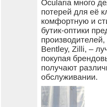
Ocularia много де
потерей для её к
комфортную и сти
бутик-оптики пр
производителей, к
Bentley, Zilli, –
покупая брендовы
получают различ
обслуживании.