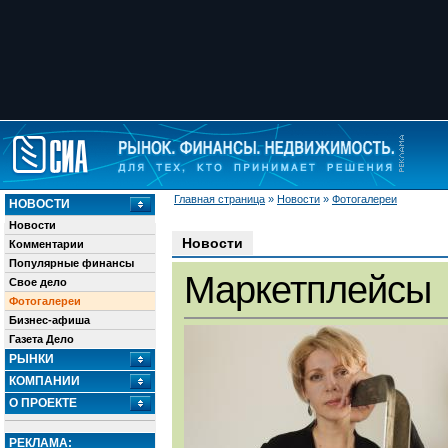
Главная страница
»
Новости
»
Фотогалереи
НОВОСТИ
Новости
Новости
Комментарии
Популярные финансы
Маркетплейсы
Свое дело
Фотогалереи
Бизнес-афиша
Газета Дело
РЫНКИ
КОМПАНИИ
О ПРОЕКТЕ
РЕКЛАМА: