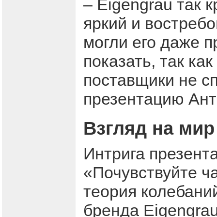
– Eigengrau так 
яркий и востреб
могли его даже п
показать, так ка
поставщики не с
презентацию Ант
Взгляд на мир
Интрига презент
«Почувствуйте ча
теория колебани
бренда Eigengrau