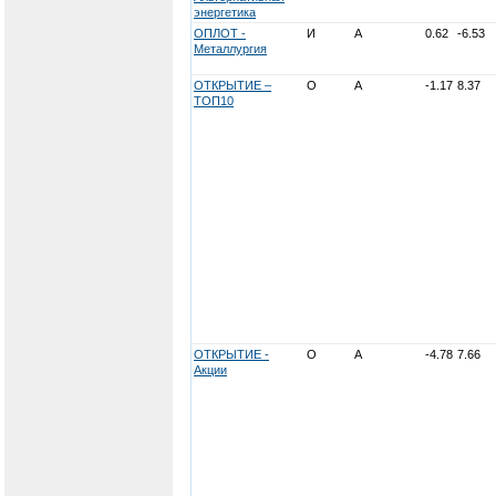
энергетика
ОПЛОТ -
И
А
0.62
-6.53
Металлургия
ОТКРЫТИЕ –
О
А
-1.17
8.37
ТОП10
ОТКРЫТИЕ -
О
А
-4.78
7.66
Акции