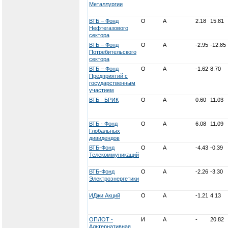
Металлургии
ВТБ – Фонд
О
А
2.18
15.81
Нефтегазового
сектора
ВТБ – Фонд
О
А
-2.95
-12.85
Потребительского
сектора
ВТБ – Фонд
О
А
-1.62
8.70
Предприятий с
государственным
участием
ВТБ - БРИК
О
А
0.60
11.03
ВТБ - Фонд
О
А
6.08
11.09
Глобальных
дивидендов
ВТБ-Фонд
О
А
-4.43
-0.39
Телекоммуникаций
ВТБ-Фонд
О
А
-2.26
-3.30
Электроэнергетики
ИДжи Акций
О
А
-1.21
4.13
ОПЛОТ -
И
А
-
20.82
Альтернативная