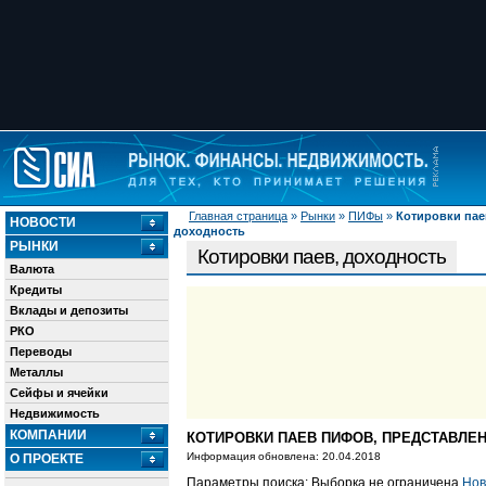
Главная страница
»
Рынки
»
ПИФы
»
Котировки пае
НОВОСТИ
доходность
РЫНКИ
Котировки паев, доходность
Валюта
Кредиты
Вклады и депозиты
РКО
Переводы
Металлы
Сейфы и ячейки
Недвижимость
КОМПАНИИ
КОТИРОВКИ ПАЕВ ПИФОВ, ПРЕДСТАВЛЕН
Информация обновлена: 20.04.2018
О ПРОЕКТЕ
Параметры поиска: Выборка не ограничена
Нов