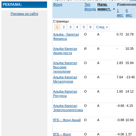
РЕКЛАМА:
Фонд
Тип
Напр.
Изменение
фонда
инвест.
1
6
Реклама на сайте
мес
мес
Страницы:
1
2
3
4
5
6
След. »
Альфа - Капитал
О
А
0.72
10.79
Финансы
Альфа-Капитал
И
А
-
10.35
Акции роста
Альфа-Капитал
О
А
1.83
15.94
Высокие
технологии
Альфа-Капитал
О
А
7.64
-13.45
Металлургия
Альфа-Капитал
О
А
1.60
14.12
Ресурсы
Альфа-Капитал
О
А
-4.66
-4.15
Электроэнергетика
ВТБ – Фонд Акций
О
А
-0.88
10.94
ВТБ – Фонд
О
А
-4.06
1.37