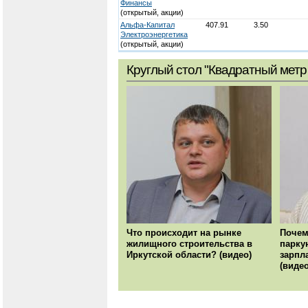
Финансы
(открытый, акции)
Альфа-Капитал
407.91
3.50
Электроэнергетика
(открытый, акции)
Круглый стол "Квадратный метр 
Что происходит на рынке
Почем
жилищного строительства в
парку
Иркутской области? (видео)
зарпл
(видео