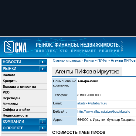
Главная страница
»
Рынки
»
ПИФы
»
Агенты ПИФов 
НОВОСТИ
РЫНКИ
Агенты ПИФов в Иркутске
Валюта
Кредиты
Наименование
Альфа-банк
компании:
Вклады и депозиты
РКО
Телефон:
8 800 2000-000
Переводы
Email:
irkutsk@alfabank.ru
Металлы
Сейфы и ячейки
Вебсайт:
http://www.alfacapital.ru/buy/irkutsk/
Недвижимость
Адрес:
664000, г. Иркутск, бульвар Гагарина, 
КОМПАНИИ
О ПРОЕКТЕ
СТОИМОСТЬ ПАЕВ ПИФОВ