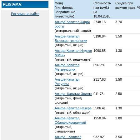
Фонд
Стоимость
Скидка при
РЕКЛАМА:
(тип фонда,
пая
(руб.)
выкупе паев, 
направление
на
Реклама на сайте
инвестиций)
18.04.2018
Альфа-Капитал Акции
2748.16
3.70
роста
(интервальный, акции)
Альфа-Капитал
3196.84
3.50
Высокие технологии
(открытый, акции)
Альфа-Капитал Индекс
1090.88
1.30
ММВБ
(открытый, индексные)
Альфа-Капитал
696.79
3.50
Металлургия
(открытый, акции)
Альфа-Капитал
2317.63
3.50
Ресурсы
(открытый, акции)
Альфа–Капитал Золото
911.73
2.50
(открытый, фонд
фондов)
Альфа-Капитал Резерв
3506.41
1.30
(открытый, облигации)
Альфа-Капитал
1950.94
2.80
Сбалансированный
(открытый,
смешанные)
Альфа - Капитал
932.92
3.50