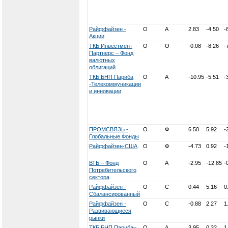
Райффайзен -
О
А
2.83
-4.50
-
Акции
ТКБ Инвестмент
О
О
-0.08
-8.26
-
Партнерс – Фонд
валютных
облигаций
ТКБ БНП Париба
О
А
-10.95
-5.51
-
-Телекоммуникации
и инновации
ПРОМСВЯЗЬ -
О
Ф
6.50
5.92
-
Глобальные Фонды
Райффайзен-США
О
Ф
-4.73
0.92
-
ВТБ – Фонд
О
А
-2.95
-12.85
-
Потребительского
сектора
Райффайзен -
О
С
0.44
5.16
0
Сбалансированный
Райффайзен -
О
С
-0.88
2.27
1
Развивающиеся
рынки
ТКБ БНП Париба–
О
А
3.95
0.32
1