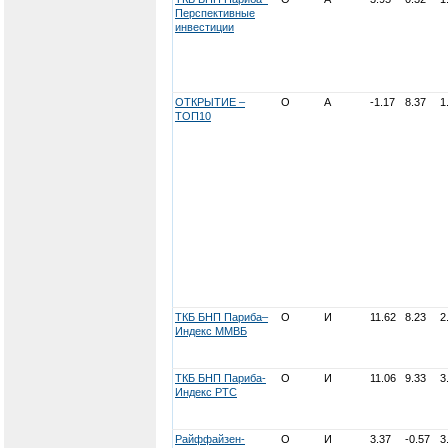
Перспективные
инвестиции
ОТКРЫТИЕ –
О
А
-1.17
8.37
1
ТОП10
ТКБ БНП Париба–
О
И
11.62
8.23
2
Индекс ММВБ
ТКБ БНП Париба-
О
И
11.06
9.33
3
Индекс РТС
Райффайзен-
О
И
3.37
-0.57
3