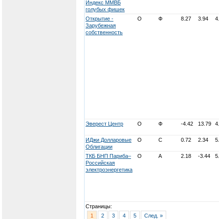
Индекс ММВБ
голубых фишек
Открытие -
О
Ф
8.27
3.94
4
Зарубежная
собственность
Эверест Центр
О
Ф
-4.42
13.79
4
ИДжи Долларовые
О
С
0.72
2.34
5
Облигации
ТКБ БНП Париба–
О
А
2.18
-3.44
5
Российская
электроэнергетика
Страницы:
1
2
3
4
5
След. »