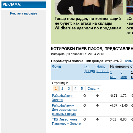
РЕКЛАМА:
Реклама на сайте
Товар пострадал, но компенсаций
«Сг
не будет: как атаки на склады
ква
Wildberries ударили по продавцам
осв
от 
КОТИРОВКИ ПАЕВ ПИФОВ, ПРЕДСТАВЛЕН
Информация обновлена: 20.04.2018
Параметры поиска: Тип фонда: открытый.
Новы
Фонд
Тип
Напр.
Изменение с
фонда
инвест.
1
6
1
мес
мес
г
Страницы:
1
2
3
4
5
След. »
Райффайзен -
О
Ф
-0.71
1.72
-
Золото
Райффайзен –
О
Ф
-4.87
-1.45
-
Долговые рынки
развитых стран
ТКБ Инвестмент
О
Ф
3.81
6.88
-
Партнерс – Золото