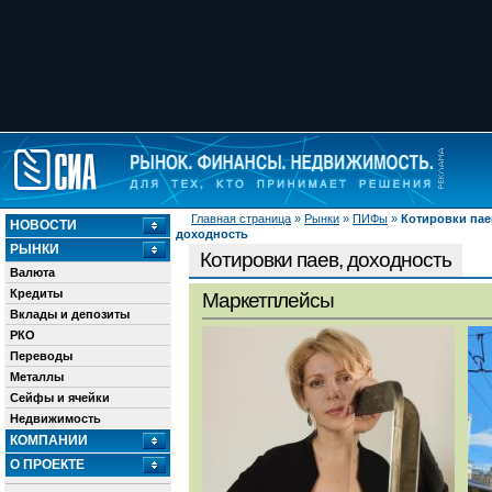
Главная страница
»
Рынки
»
ПИФы
»
Котировки пае
НОВОСТИ
доходность
РЫНКИ
Котировки паев, доходность
Валюта
Кредиты
Маркетплейсы
Вклады и депозиты
РКО
Переводы
Металлы
Сейфы и ячейки
Недвижимость
КОМПАНИИ
О ПРОЕКТЕ